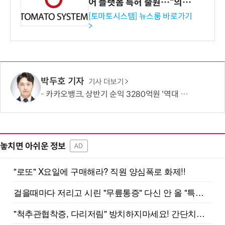
어 플랫폼 특허 출원…“의료
기관·보험사 공략”
[토마토시스템] 뉴스룸 바로가기
>
박두호 기자
기사 더보기
카카오뱅크, 상반기 순익 3280억원 '역대 최대'…비이자수익 결실
놓치면 아쉬운 정보
AD