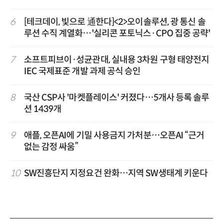
6
[테크데이, 빛으로 通한다]<2>오이솔루션, 광 통신 솔
루션 수직 계열화…'실리콘 포토닉스·CPO 집중 공략'
7
소프트피브이·성균관대, 실내용 3차원 구형 태양전지
IEC 국제표준 개발 과제 공식 승인
8
국산 CSP사 '마켓플레이스' 커졌다…5개사 등록 솔루
션 1439개
9
애플, 오픈AI에 기밀 사용금지 가처분…오픈AI “근거
없는 감정 싸움”
10
SW진흥단지 지정요건 완화…지역 SW생태계 키운다