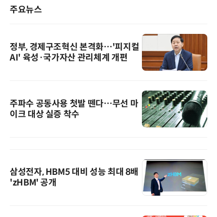
주요뉴스
정부, 경제구조혁신 본격화…'피지컬
AI' 육성·국가자산 관리체계 개편
주파수 공동사용 첫발 뗀다…무선 마
이크 대상 실증 착수
삼성전자, HBM5 대비 성능 최대 8배
'zHBM' 공개