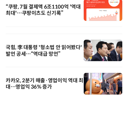
“쿠팡, 7월 결제액 6조1100억 '역대
최대'…쿠팡이츠도 신기록”
국힘, 李 대통령 '형소법 안 읽어봤다'
발언 공세…“역대급 망언”
카카오, 2분기 매출·영업이익 역대 최
대…영업익 36% 증가