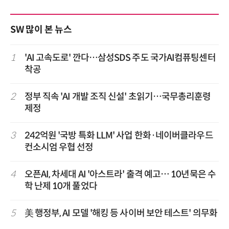
SW 많이 본 뉴스
1
'AI 고속도로' 깐다…삼성SDS 주도 국가AI컴퓨팅센터
착공
2
정부 직속 'AI 개발 조직 신설' 초읽기…국무총리훈령
제정
3
242억원 '국방 특화 LLM' 사업 한화·네이버클라우드
컨소시엄 우협 선정
4
오픈AI, 차세대 AI '아스트라' 출격 예고… 10년묵은 수
학 난제 10개 풀었다
5
美 행정부, AI 모델 '해킹 등 사이버 보안 테스트' 의무화