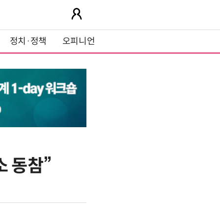
정치·정책
오피니언
소 동참”