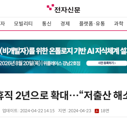
전자
모빌리티
통신
경제
플랫폼·유통
과학
휴직 2년으로 확대…“저출산 해
업데이트 : 2024-04-22 14:15
지면 :
2024-04-23
18면