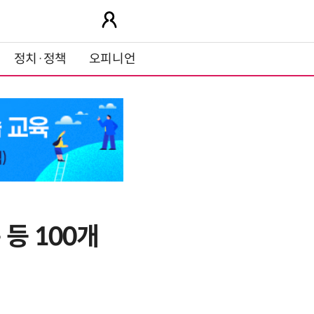
정치·정책
오피니언
등 100개