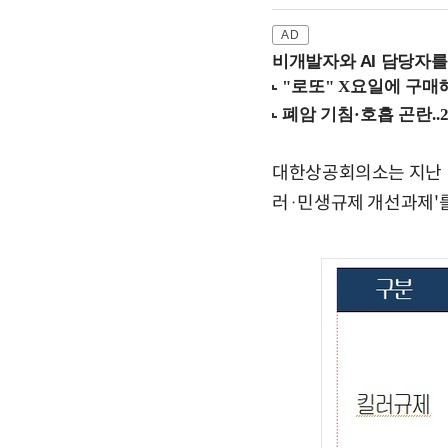
비개발자와 AI 담당자를
대한상공회의소는 지난 1분
러·민생규제 개선과제'를