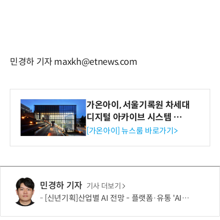
민경하 기자 maxkh@etnews.com
가온아이, 서울기록원 차세대
디지털 아카이브 시스템 구축
수행
[가온아이] 뉴스룸 바로가기>
민경하 기자
기사 더보기
[신년기획]산업별 AI 전망 - 플랫폼·유통 'AI 에이전트 시대' 개막