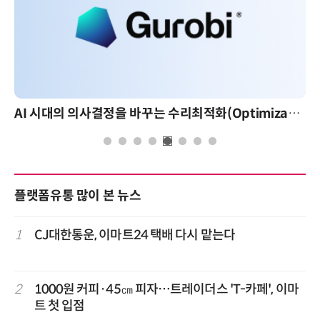
AI 시대의 의사결정을 바꾸는 수리최적화(Optimization): 실제 산업 적용 사례와 활용 전략
플랫폼유통 많이 본 뉴스
1
CJ대한통운, 이마트24 택배 다시 맡는다
2
1000원 커피·45㎝ 피자…트레이더스 'T-카페', 이마
트 첫 입점