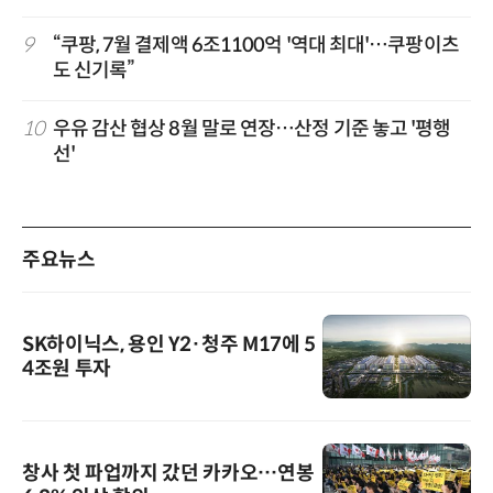
9
“쿠팡, 7월 결제액 6조1100억 '역대 최대'…쿠팡이츠
도 신기록”
10
우유 감산 협상 8월 말로 연장…산정 기준 놓고 '평행
선'
주요뉴스
SK하이닉스, 용인 Y2·청주 M17에 5
4조원 투자
창사 첫 파업까지 갔던 카카오…연봉