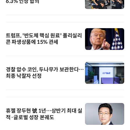
6.3% 인상 합의
트럼프, '반도체 핵심 원료' 폴리실리
콘 파생상품에 15% 관세
경찰 압수 코인, 두나무가 보관한다…
최종 낙찰자 선정
휴젤 장두현 號 1년…상반기 최대 실
적·글로벌 성장 본궤도