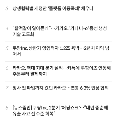
3
상생협력법 개정안 '플랫폼 이중족쇄' 채우나
4
“찰떡같이 알아듣네”…카카오, '카나나-o' 음성 생성
기술 고도화
5
쿠팡Inc, 상반기 영업적자 1.2조 육박…2년치 이익 넘
어서
6
카카오, 역대 최대 분기 실적…카톡에 쿠팡이츠 연동해
주문부터 결제까지
7
창사 첫 파업까지 갔던 카카오…연봉 6.3% 인상 합의
8
[뉴스줌인] 쿠팡Inc, 2분기 '어닝쇼크'…“내년 중순께
유출 사고 전 수준 회복”