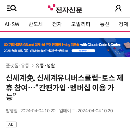
AI·SW
반도체
전자
모빌리티
통신
경제
플랫폼·유통
유통·생활
신세계免, 신세계유니버스클럽-토스 제
휴 참여…“간편가입·멤버십 이용 가
능”
발행일 : 2024-04-04 10:20
업데이트 : 2024-04-04 10:20