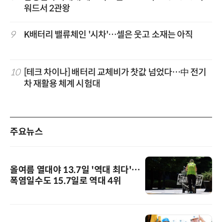
워드서 2관왕
9
K배터리 밸류체인 '시차'…셀은 웃고 소재는 아직
10
[테크 차이나] 배터리 교체비가 찻값 넘었다…中 전기
차 재활용 체계 시험대
주요뉴스
올여름 열대야 13.7일 '역대 최다'…
폭염일수도 15.7일로 역대 4위