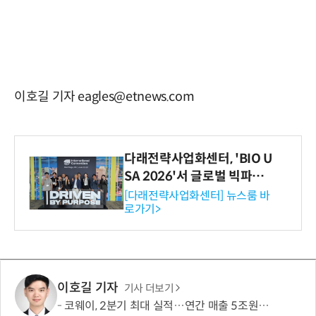
이호길 기자 eagles@etnews.com
다래전략사업화센터, 'BIO U
SA 2026'서 글로벌 빅파마
와의 비즈니스 미팅 지원…K
[다래전략사업화센터] 뉴스룸 바
로가기>
-바이오 해외 진출 교두보 확
보
이호길 기자
기사 더보기
코웨이, 2분기 최대 실적…연간 매출 5조원·영업이익 1조원 '순항'