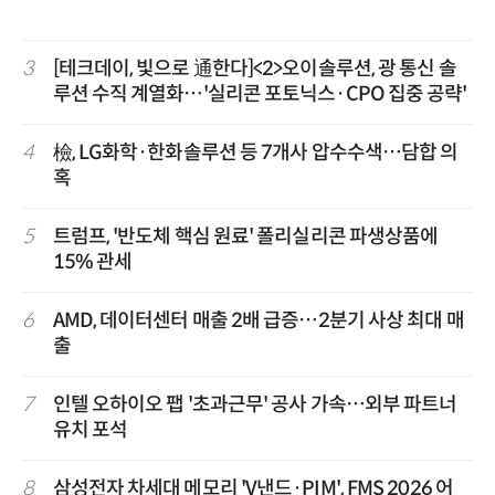
3
[테크데이, 빛으로 通한다]<2>오이솔루션, 광 통신 솔
루션 수직 계열화…'실리콘 포토닉스·CPO 집중 공략'
4
檢, LG화학·한화솔루션 등 7개사 압수수색…담합 의
혹
5
트럼프, '반도체 핵심 원료' 폴리실리콘 파생상품에
15% 관세
6
AMD, 데이터센터 매출 2배 급증…2분기 사상 최대 매
출
7
인텔 오하이오 팹 '초과근무' 공사 가속…외부 파트너
유치 포석
8
삼성전자 차세대 메모리 'V낸드·PIM', FMS 2026 어