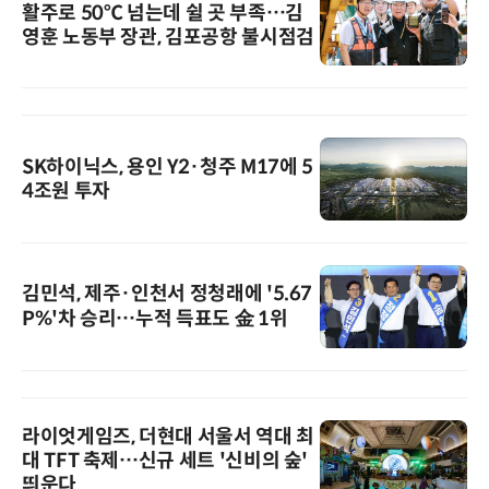
활주로 50℃ 넘는데 쉴 곳 부족…김
영훈 노동부 장관, 김포공항 불시점검
SK하이닉스, 용인 Y2·청주 M17에 5
4조원 투자
김민석, 제주·인천서 정청래에 '5.67
P%'차 승리…누적 득표도 金 1위
라이엇게임즈, 더현대 서울서 역대 최
대 TFT 축제…신규 세트 '신비의 숲'
띄운다