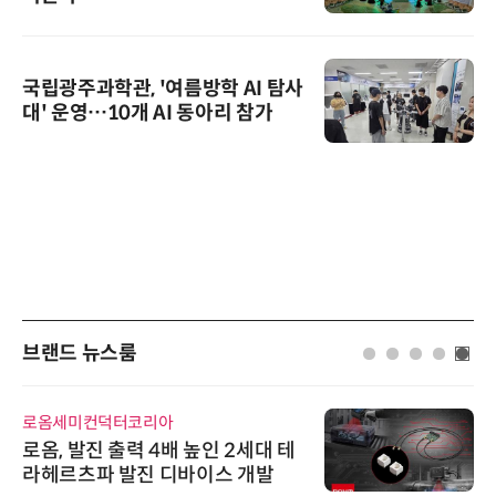
국립광주과학관, '여름방학 AI 탐사
대' 운영…10개 AI 동아리 참가
브랜드 뉴스룸
로옴세미컨덕터코리아
로옴, 발진 출력 4배 높인 2세대 테
라헤르츠파 발진 디바이스 개발