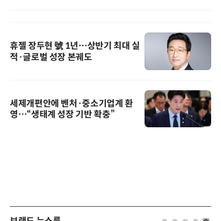
휴젤 장두현 號 1년…상반기 최대 실
적·글로벌 성장 본궤도
세제개편안에 벤처·중소기업계 환
영…“생태계 성장 기반 확충”