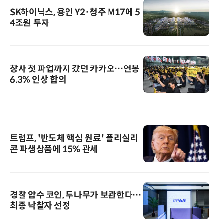
SK하이닉스, 용인 Y2·청주 M17에 5
4조원 투자
창사 첫 파업까지 갔던 카카오…연봉
6.3% 인상 합의
트럼프, '반도체 핵심 원료' 폴리실리
콘 파생상품에 15% 관세
경찰 압수 코인, 두나무가 보관한다…
최종 낙찰자 선정