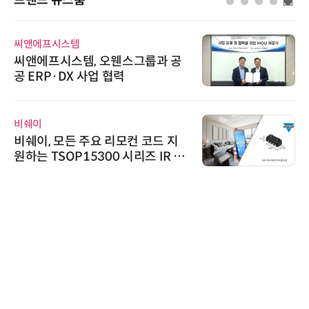
브랜드 뉴스룸
씨앤에프시스템
씨앤에프시스템, 오웬스그룹과 공
공 ERP·DX 사업 협력
비쉐이
비쉐이, 모든 주요 리모컨 코드 지
원하는 TSOP15300 시리즈 IR 수
신기 출시