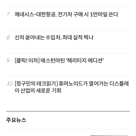
7
제네시스-대한항공, 전기차 구매 시 1만마일 쏜다
8
신차 쏟아내는 수입차, 최대 실적 찍나
9
[클릭! 이차] 애스턴마틴 '헤리티지 에디션'
10
[정구민의 테크읽기] 휴머노이드가 열어가는 디스플레
이 산업의 새로운 기회
주요뉴스