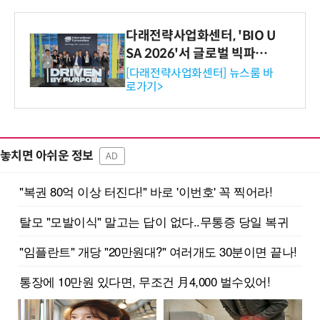
다래전략사업화센터, 'BIO U
SA 2026'서 글로벌 빅파마
와의 비즈니스 미팅 지원…K
[다래전략사업화센터] 뉴스룸 바
로가기>
-바이오 해외 진출 교두보 확
보
놓치면 아쉬운 정보
AD