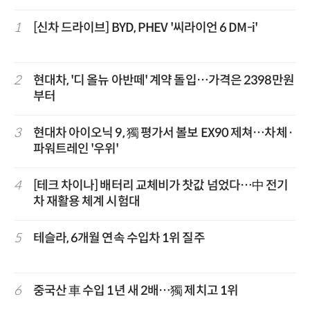
1
[신차 드라이브] BYD, PHEV '씨라이언 6 DM-i'
2
현대차, '디 올뉴 아반떼' 계약 돌입…가격은 2398만원
부터
3
현대차 아이오닉 9, 獨 평가서 볼보 EX90 제쳐…차체·
파워트레인 '우위'
4
[테크 차이나] 배터리 교체비가 찻값 넘었다…中 전기
차 재활용 체계 시험대
5
테슬라, 6개월 연속 수입차 1위 질주
6
중국산 車 수입 1년 새 2배…獨 제치고 1위