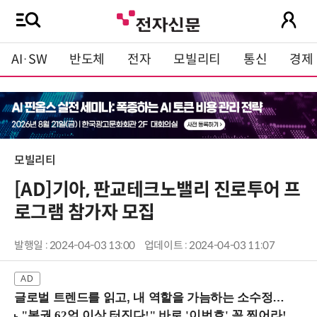
AI·SW
반도체
전자
모빌리티
통신
경제
모빌리티
[AD]기아, 판교테크노밸리 진로투어 프
로그램 참가자 모집
발행일 : 2024-04-03 13:00
업데이트 : 2024-04-03 11:07
글로벌 트렌드를 읽고, 내 역할을 가늠하는 소수정예 실습 워크숍 (8/28 신논현역)