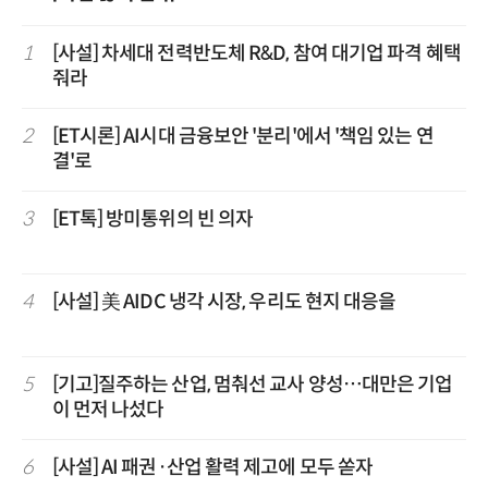
1
[사설] 차세대 전력반도체 R&D, 참여 대기업 파격 혜택
줘라
2
[ET시론] AI시대 금융보안 '분리'에서 '책임 있는 연
결'로
3
[ET톡] 방미통위의 빈 의자
4
[사설] 美 AIDC 냉각 시장, 우리도 현지 대응을
5
[기고]질주하는 산업, 멈춰선 교사 양성…대만은 기업
이 먼저 나섰다
6
[사설] AI 패권·산업 활력 제고에 모두 쏟자