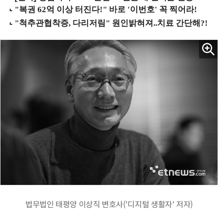
법무법인 태평양 이상직 변호사('디지털 생활자' 저자)