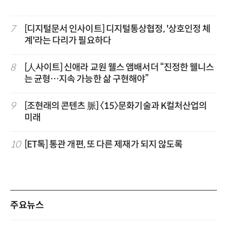
7
[디지털문서 인사이트] 디지털통상협정, '상호인정 체
계'라는 다리가 필요하다
8
[人사이트] 신애라 교원 웰스 앰배서더 “진정한 웰니스
는 균형…지속 가능한 삶 구현해야”
9
[조현래의 콘텐츠 脈] 〈15〉문화기술과 K컬처산업의
미래
10
[ET톡] 통관 개편, 또 다른 제재가 되지 않도록
주요뉴스