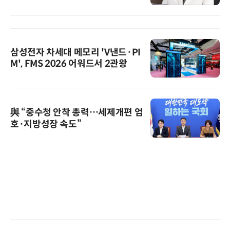
삼성전자 차세대 메모리 'V낸드·PI
M', FMS 2026 어워드서 2관왕
與 “중수청 안착 총력…세제개편 엄
호·지방성장 속도”