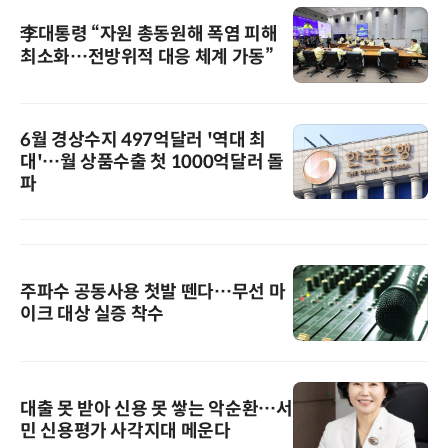
李대통령 “자원 총동원해 폭염 피해
최소화…전방위적 대응 체계 가동”
6월 경상수지 497억달러 '역대 최
대'…월 상품수출 첫 1000억달러 돌
파
주파수 공동사용 첫발 뗀다…무선 마
이크 대상 실증 착수
대출 못 받아 신용 못 쌓는 악순환…서
민 신용평가 사각지대 메운다