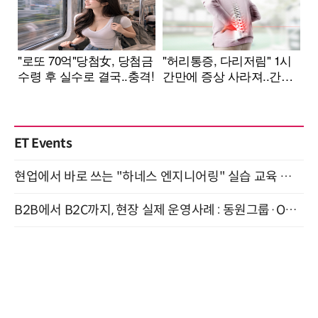
ET Events
현업에서 바로 쓰는 "하네스 엔지니어링" 실습 교육 워크숍 8월 20일 개최
B2B에서 B2C까지, 현장 실제 운영사례 : 동원그룹·OCI·다이닝브랜즈그룹·당근 (8/27)