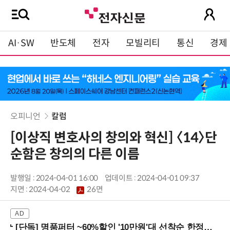
AI·SW
반도체
전자
모빌리티
통신
경제
오피니언
칼럼
[이상직 변호사의 창의와 혁신] 〈14〉단
순함은 창의의 다른 이름
발행일 : 2024-04-01 16:00
업데이트 : 2024-04-01 09:37
지면 :
2024-04-02
26면
[단독] 명품퍼터 ~60%할인 '10만원'대 선착순 한정판매!