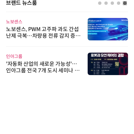
브랜드 뉴스룸
위고페어
간섭
위고페어, 서울AI허브 '2026 AI 
증폭
환(AX) 지원사업' 컨소시엄 선정
AIPD
'…
“특허분석도 AI와 함께”…IP산업
 페
'AX' 시대 본격화, 지식재산처 1호
AI IP데이터분석사 탄생
에이블스토어
시놀로지, 1U 백업 어플라이언스
DP5200 출시