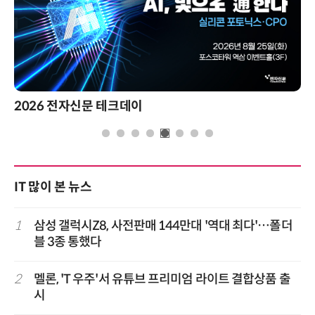
2026 전자신문 테크데이
IT 많이 본 뉴스
1
삼성 갤럭시Z8, 사전판매 144만대 '역대 최다'…폴더
블 3종 통했다
2
멜론, 'T 우주'서 유튜브 프리미엄 라이트 결합상품 출
시