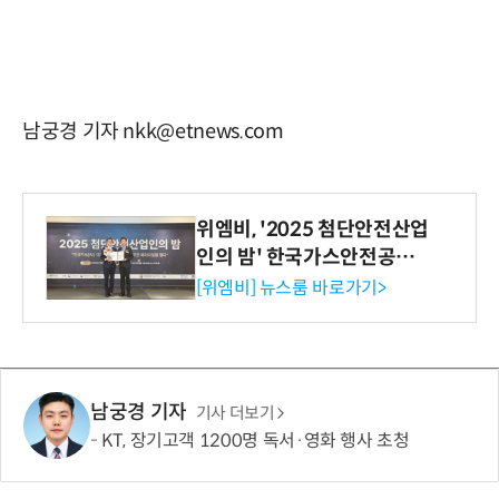
남궁경 기자 nkk@etnews.com
위엠비, '2025 첨단안전산업
인의 밤' 한국가스안전공사
사장상 수상
[위엠비] 뉴스룸 바로가기>
남궁경 기자
기사 더보기
KT, 장기고객 1200명 독서·영화 행사 초청