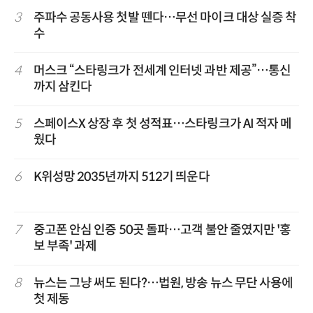
3
주파수 공동사용 첫발 뗀다…무선 마이크 대상 실증 착
수
4
머스크 “스타링크가 전세계 인터넷 과반 제공”…통신
까지 삼킨다
5
스페이스X 상장 후 첫 성적표…스타링크가 AI 적자 메
웠다
6
K위성망 2035년까지 512기 띄운다
7
중고폰 안심 인증 50곳 돌파…고객 불안 줄였지만 '홍
보 부족' 과제
8
뉴스는 그냥 써도 된다?…법원, 방송 뉴스 무단 사용에
첫 제동