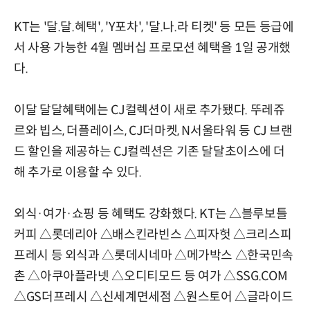
KT는 '달.달.혜택', 'Y포차', '달.나.라 티켓' 등 모든 등급에
서 사용 가능한 4월 멤버십 프로모션 혜택을 1일 공개했
다.
이달 달달혜택에는 CJ컬렉션이 새로 추가됐다. 뚜레쥬
르와 빕스, 더플레이스, CJ더마켓, N서울타워 등 CJ 브랜
드 할인을 제공하는 CJ컬렉션은 기존 달달초이스에 더
해 추가로 이용할 수 있다.
외식·여가·쇼핑 등 혜택도 강화했다. KT는 △블루보틀
커피 △롯데리아 △배스킨라빈스 △피자헛 △크리스피
프레시 등 외식과 △롯데시네마 △메가박스 △한국민속
촌 △아쿠아플라넷 △오디티모드 등 여가 △SSG.COM
△GS더프레시 △신세계면세점 △원스토어 △글라이드