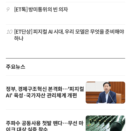
9
[ET톡] 방미통위의 빈 의자
10
[ET단상] 피지컬 AI 시대, 우리 모델은 무엇을 준비해야
하나
주요뉴스
정부, 경제구조혁신 본격화…'피지컬
AI' 육성·국가자산 관리체계 개편
주파수 공동사용 첫발 뗀다…무선 마
이크 대상 실증 착수