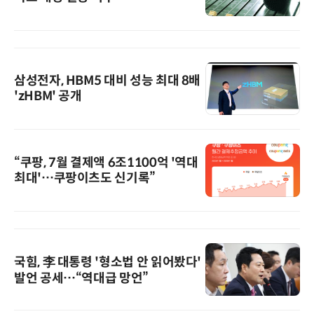
삼성전자, HBM5 대비 성능 최대 8배
'zHBM' 공개
“쿠팡, 7월 결제액 6조1100억 '역대
최대'…쿠팡이츠도 신기록”
국힘, 李 대통령 '형소법 안 읽어봤다'
발언 공세…“역대급 망언”