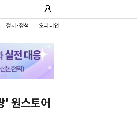
정치·정책
오피니언
랑' 원스토어