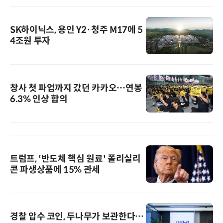
SK하이닉스, 용인 Y2·청주 M17에 5
4조원 투자
창사 첫 파업까지 갔던 카카오…연봉
6.3% 인상 합의
트럼프, '반도체 핵심 원료' 폴리실리
콘 파생상품에 15% 관세
경찰 압수 코인, 두나무가 보관한다…