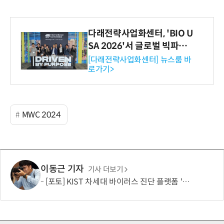
다래전략사업화센터, 'BIO U
SA 2026'서 글로벌 빅파마
와의 비즈니스 미팅 지원…K
[다래전략사업화센터] 뉴스룸 바
로가기>
-바이오 해외 진출 교두보 확
보
MWC 2024
이동근 기자
기사 더보기
[포토] KIST 차세대 바이러스 진단 플랫폼 '퓨전 어세이' 개발