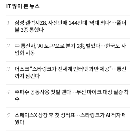
IT 많이 본 뉴스
1
삼성 갤럭시Z8, 사전판매 144만대 '역대 최다'…폴더
블 3종 통했다
2
中 통신사, 'AI 토큰'으로 분기 2兆 벌었다…한국도 사
업화 시동
3
머스크 “스타링크가 전세계 인터넷 과반 제공”…통신
까지 삼킨다
4
주파수 공동사용 첫발 뗀다…무선 마이크 대상 실증 착
수
5
스페이스X 상장 후 첫 성적표…스타링크가 AI 적자 메
웠다