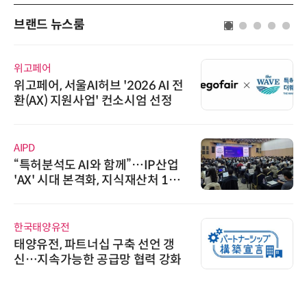
브랜드 뉴스룸
위고페어
위고페어, 서울AI허브 '2026 AI 전
환(AX) 지원사업' 컨소시엄 선정
AIPD
“특허분석도 AI와 함께”…IP산업
'AX' 시대 본격화, 지식재산처 1호
AI IP데이터분석사 탄생
한국태양유전
태양유전, 파트너십 구축 선언 갱
신…지속가능한 공급망 협력 강화