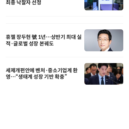
최종 낙찰자 선정
휴젤 장두현 號 1년…상반기 최대 실
적·글로벌 성장 본궤도
세제개편안에 벤처·중소기업계 환
영…“생태계 성장 기반 확충”