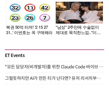
ET Events
"모든 담당자(비개발자)를 위한 Claude Code 바이브 코딩 2-day 부트캠프" 9월 16~17일 개최
그럴듯하지만 AI가 만든 티가 난다면? 유저 리서치부터 배포까지! (9/15)