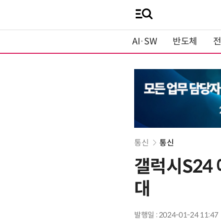
AI·SW
반도체
통신
통신
갤럭시S24 
대
발행일 : 2024-01-24 11:47