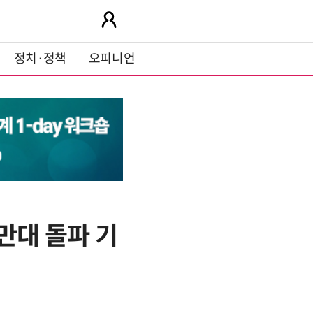
정치·정책
오피니언
0만대 돌파 기