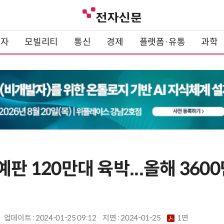
전자
모빌리티
통신
경제
플랫폼·유통
과학
예판 120만대 육박...올해 360
업데이트 : 2024-01-25 09:12
지면 :
2024-01-25
1면