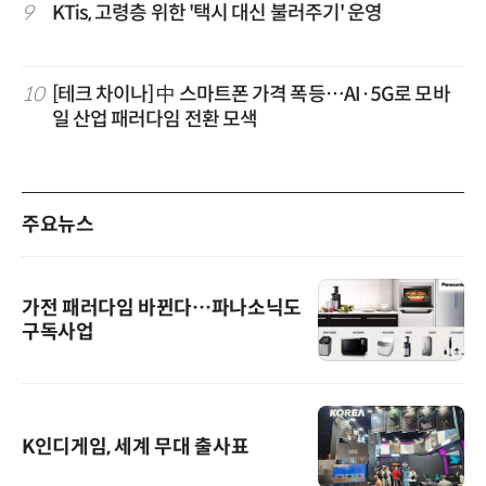
9
KTis, 고령층 위한 '택시 대신 불러주기' 운영
10
[테크 차이나] 中 스마트폰 가격 폭등…AI·5G로 모바
일 산업 패러다임 전환 모색
주요뉴스
가전 패러다임 바뀐다…파나소닉도
구독사업
K인디게임, 세계 무대 출사표