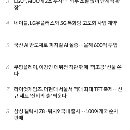
3
LGU+, AIDC에 2조 투자…“외부 조달 없이 단계적 확
장”
4
네이블, LG유플러스와 5G 특화망 고도화 사업 계약
5
국산 AI 반도체로 피지컬 AI 실증…올해 600억 투입
6
쿠팡플레이, 이강인 데뷔전 직관 팬에 '역조공' 선물 쏜
다
7
라이엇게임즈, 더현대 서울서 역대 최대 TFT 축제…신
규 세트 '신비의 숲' 띄운다
8
삼성 갤럭시 Z8·워치9 국내 출시…100여개국 순차
판매