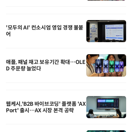
'모두의 AI' 컨소시엄 영입 경쟁 불붙
어
애플, 패널 재고 보유기간 확대…OLE
D 주문량 늘었다
웹케시,'B2B 바이브코딩' 플랫폼 'AX
Port' 출시…AX 시장 본격 공략