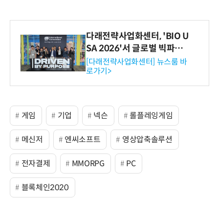
다래전략사업화센터, 'BIO U
SA 2026'서 글로벌 빅파마
와의 비즈니스 미팅 지원…K
[다래전략사업화센터] 뉴스룸 바
로가기>
-바이오 해외 진출 교두보 확
보
게임
기업
넥슨
롤플레잉게임
메신저
엔씨소프트
영상압축솔루션
전자결제
MMORPG
PC
블록체인2020