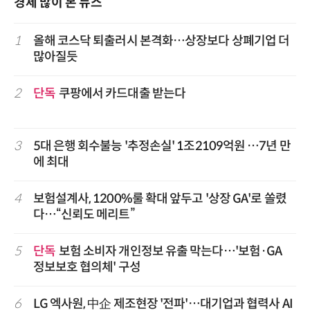
경제 많이 본 뉴스
1
올해 코스닥 퇴출러시 본격화…상장보다 상폐기업 더
많아질듯
2
단독
쿠팡에서 카드대출 받는다
3
5대 은행 회수불능 '추정손실' 1조2109억원 …7년 만
에 최대
4
보험설계사, 1200%룰 확대 앞두고 '상장 GA'로 쏠렸
다…“신뢰도 메리트”
5
단독
보험 소비자 개인정보 유출 막는다…'보험·GA
정보보호 협의체' 구성
6
LG 엑사원, 中企 제조현장 '전파'…대기업과 협력사 AI