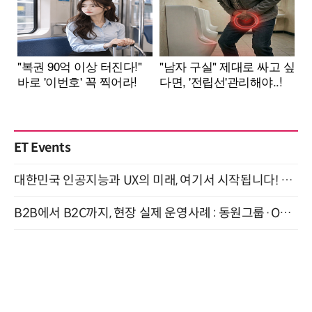
ET Events
대한민국 인공지능과 UX의 미래, 여기서 시작됩니다! UX Korea 2026 - Fall 9월 2일 개최
B2B에서 B2C까지, 현장 실제 운영사례 : 동원그룹·OCI·다이닝브랜즈그룹·당근 (8/27)