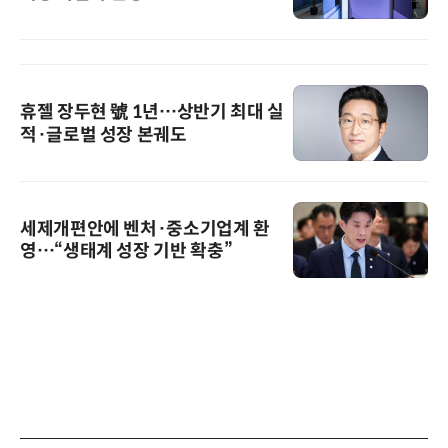
휴젤 장두현 號 1년…상반기 최대 실
적·글로벌 성장 본궤도
세제개편안에 벤처·중소기업계 환
영…“생태계 성장 기반 확충”