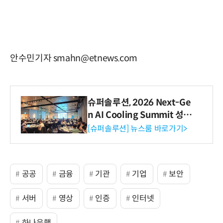
안수민기자 smahn@etnews.com
슈퍼솔루션, 2026 Next-Ge
n AI Cooling Summit 성황
리 성료
[슈퍼솔루션] 뉴스룸 바로가기>
공공
금융
기관
기업
보안
서버
영상
인증
인터넷
하나은행