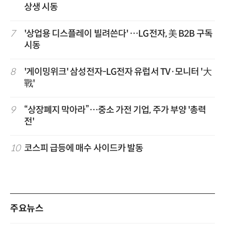
상생 시동
7
'상업용 디스플레이 빌려쓴다' …LG전자, 美 B2B 구독
시동
8
'게이밍위크' 삼성전자-LG전자 유럽서 TV·모니터 '大
戰'
9
“상장폐지 막아라”…중소 가전 기업, 주가 부양 '총력
전'
10
코스피 급등에 매수 사이드카 발동
주요뉴스