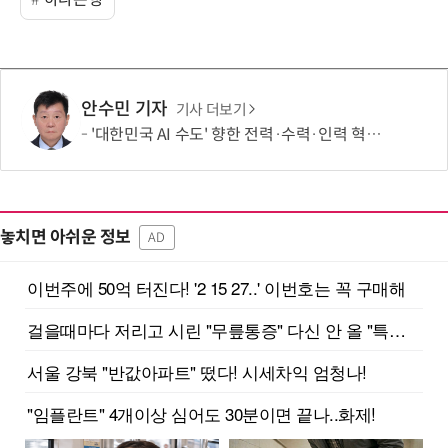
안수민 기자
기사 더보기
'대한민국 AI 수도' 향한 전력·수력·인력 혁신 시동…'충남 3력 혁신 TF 회의 첫 개최
놓치면 아쉬운 정보
AD