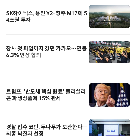
SK하이닉스, 용인 Y2·청주 M17에 5
4조원 투자
창사 첫 파업까지 갔던 카카오…연봉
6.3% 인상 합의
트럼프, '반도체 핵심 원료' 폴리실리
콘 파생상품에 15% 관세
경찰 압수 코인, 두나무가 보관한다…
최종 낙찰자 선정