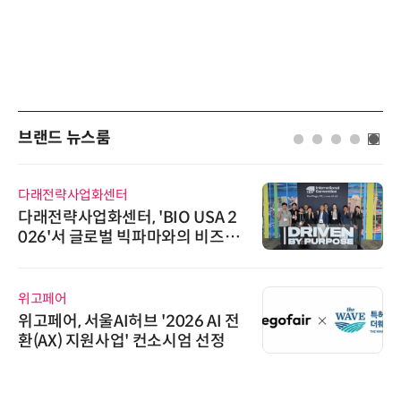
브랜드 뉴스룸
다래전략사업화센터
다래전략사업화센터, 'BIO USA 2
026'서 글로벌 빅파마와의 비즈니
스 미팅 지원…K-바이오 해외 진출
교두보 확보
위고페어
위고페어, 서울AI허브 '2026 AI 전
환(AX) 지원사업' 컨소시엄 선정