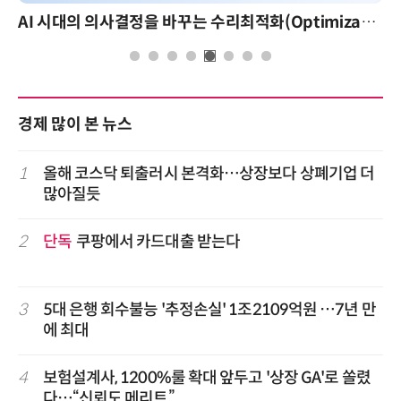
AI 시대의 의사결정을 바꾸는 수리최적화(Optimization): 실제 산업 적용 사례와 활용 전략
경제 많이 본 뉴스
1
올해 코스닥 퇴출러시 본격화…상장보다 상폐기업 더
많아질듯
2
단독
쿠팡에서 카드대출 받는다
3
5대 은행 회수불능 '추정손실' 1조2109억원 …7년 만
에 최대
4
보험설계사, 1200%룰 확대 앞두고 '상장 GA'로 쏠렸
다…“신뢰도 메리트”