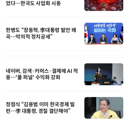
었다…한국도 사업화 시동
한병도 “장동혁, 李대통령 발언 왜
곡…악의적 정치공세”
네이버, 검색·커머스·결제에 AI 적
용…'풀 퍼널' 수익화 강화
정점식 “김용범 이미 한국경제 빌
런…李 대통령, 경질 결단해야”