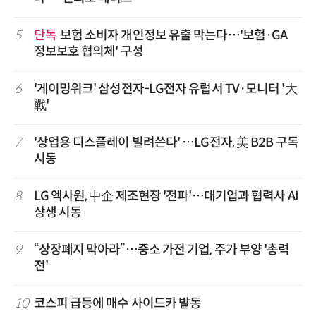
5
단독
보험 소비자 개인정보 유출 막는다…'보험·GA
정보보호 협의체' 구성
6
'게이밍위크' 삼성전자-LG전자 유럽서 TV·모니터 '大
戰'
7
'상업용 디스플레이 빌려쓴다' …LG전자, 美 B2B 구독
시동
8
LG 엑사원, 中企 제조현장 '전파'…대기업과 협력사 AI
상생 시동
9
“상장폐지 막아라”…중소 가전 기업, 주가 부양 '총력
전'
10
코스피 급등에 매수 사이드카 발동