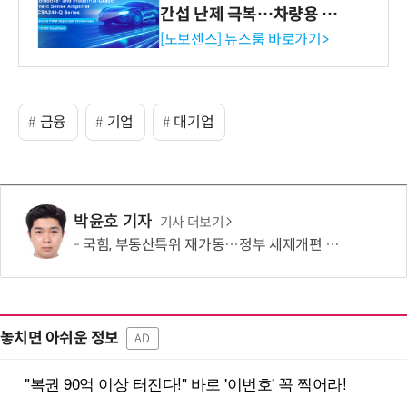
간섭 난제 극복…차량용 전
류 감지 증폭기
[노보센스] 뉴스룸 바로가기>
금융
기업
대기업
박윤호 기자
기사 더보기
국힘, 부동산특위 재가동…정부 세제개편 대응 본격화
놓치면 아쉬운 정보
AD