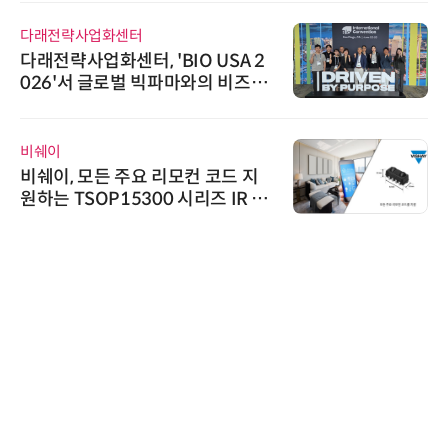
노보센스
'BIO USA 2
노보센스, PWM 고주
빅파마와의 비즈니
난제 극복…차량용 전
바이오 해외 진출
기
슈퍼솔루션
 리모컨 코드 지
슈퍼솔루션, 2026 Nex
0 시리즈 IR 수
ooling Summit 
씨앤에프시스템
씨앤에프시스템, 오
공 ERP·DX 사업 협