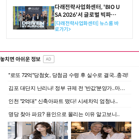
다래전략사업화센터, 'BIO U
SA 2026'서 글로벌 빅파마
와의 비즈니스 미팅 지원…K
[다래전략사업화센터] 뉴스룸 바
로가기>
-바이오 해외 진출 교두보 확
보
놓치면 아쉬운 정보
AD