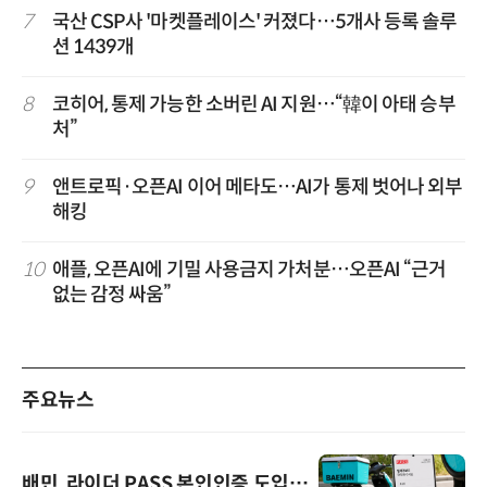
7
국산 CSP사 '마켓플레이스' 커졌다…5개사 등록 솔루
션 1439개
8
코히어, 통제 가능한 소버린 AI 지원…“韓이 아태 승부
처”
9
앤트로픽·오픈AI 이어 메타도…AI가 통제 벗어나 외부
해킹
10
애플, 오픈AI에 기밀 사용금지 가처분…오픈AI “근거
없는 감정 싸움”
주요뉴스
배민, 라이더 PASS 본인인증 도입…