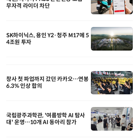
무자격 라이더 차단
SK하이닉스, 용인 Y2·청주 M17에 5
4조원 투자
창사 첫 파업까지 갔던 카카오…연봉
6.3% 인상 합의
국립광주과학관, '여름방학 AI 탐사
대' 운영…10개 AI 동아리 참가