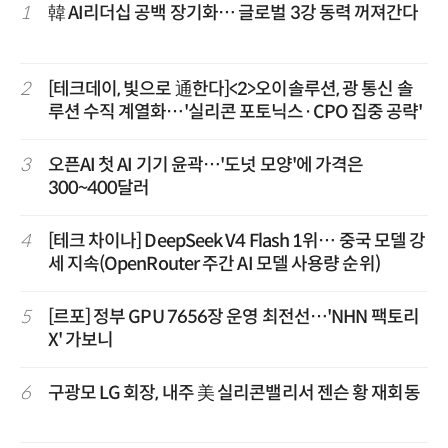
1
韓 AI리더십 공백 장기화… 글로벌 3강 동력 꺼져간다
2
[테크데이, 빛으로 通한다]<2>오이솔루션, 광 통신 솔
루션 수직 계열화…'실리콘 포토닉스·CPO 집중 공략'
3
오픈AI 첫 AI 기기 윤곽…'도넛 모양'에 가격은
300~400달러
4
[테크 차이나] DeepSeek V4 Flash 1위… 중국 모델 강
세 지속(OpenRouter 주간 AI 모델 사용량 순위)
5
[르포] 정부 GPU 7656장 운영 최전선…'NHN 팩토리
X' 가보니
6
구광모 LG 회장, 내주 美 실리콘밸리서 젠슨 황 재회동