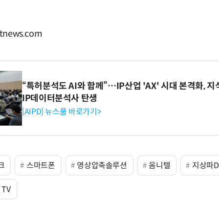
news.com
“특허분석도 AI와 함께”…IP산업 'AX' 시대 본격화, 지
IP데이터분석사 탄생
[AIPD] 뉴스룸 바로가기>
크
스마트폰
영상압축솔루션
옴니텔
지상파D
TV