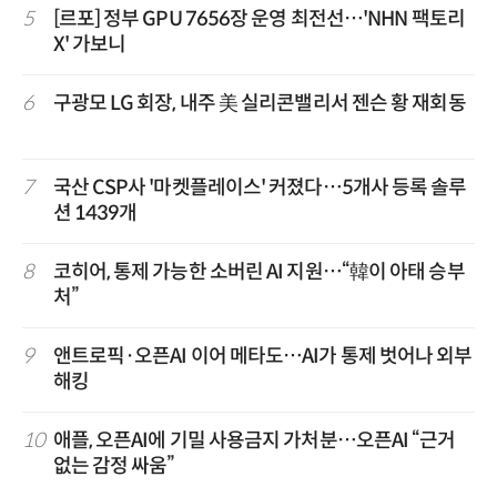
5
[르포] 정부 GPU 7656장 운영 최전선…'NHN 팩토리
X' 가보니
6
구광모 LG 회장, 내주 美 실리콘밸리서 젠슨 황 재회동
7
국산 CSP사 '마켓플레이스' 커졌다…5개사 등록 솔루
션 1439개
8
코히어, 통제 가능한 소버린 AI 지원…“韓이 아태 승부
처”
9
앤트로픽·오픈AI 이어 메타도…AI가 통제 벗어나 외부
해킹
10
애플, 오픈AI에 기밀 사용금지 가처분…오픈AI “근거
없는 감정 싸움”