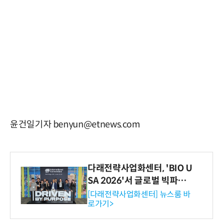
윤건일기자 benyun@etnews.com
다래전략사업화센터, 'BIO U
SA 2026'서 글로벌 빅파마
와의 비즈니스 미팅 지원…K
[다래전략사업화센터] 뉴스룸 바
로가기>
-바이오 해외 진출 교두보 확
보