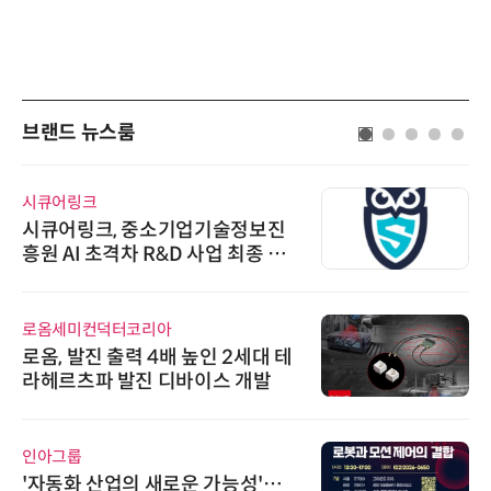
브랜드 뉴스룸
시큐어링크
시큐어링크, 중소기업기술정보진
흥원 AI 초격차 R&D 사업 최종 선
정
로옴세미컨덕터코리아
로옴, 발진 출력 4배 높인 2세대 테
라헤르츠파 발진 디바이스 개발
인아그룹
'자동화 산업의 새로운 가능성'…