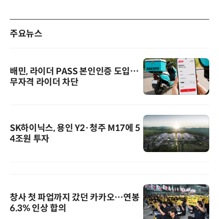
주요뉴스
배민, 라이더 PASS 본인인증 도입…
무자격 라이더 차단
SK하이닉스, 용인 Y2·청주 M17에 5
4조원 투자
창사 첫 파업까지 갔던 카카오…연봉
6.3% 인상 합의