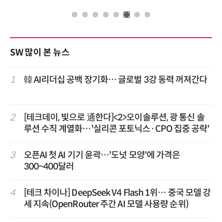
SW 많이 본 뉴스
1
韓 AI리더십 공백 장기화… 글로벌 3강 동력 꺼져간다
2
[테크데이, 빛으로 通한다]<2>오이솔루션, 광 통신 솔
루션 수직 계열화…'실리콘 포토닉스·CPO 집중 공략'
3
오픈AI 첫 AI 기기 윤곽…'도넛 모양'에 가격은
300~400달러
4
[테크 차이나] DeepSeek V4 Flash 1위… 중국 모델 강
세 지속(OpenRouter 주간 AI 모델 사용량 순위)