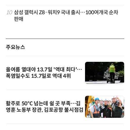
10
삼성 갤럭시 Z8·워치9 국내 출시…100여개국 순차
판매
주요뉴스
올여름 열대야 13.7일 '역대 최다'…
폭염일수도 15.7일로 역대 4위
활주로 50℃ 넘는데 쉴 곳 부족…김
영훈 노동부 장관, 김포공항 불시점검