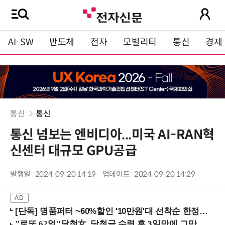
AI·SW
반도체
전자
모빌리티
통신
경제
통신
통신
통신 넘보는 엔비디아...미국 AI-RAN혁
신센터 대규모 GPU공급
발행일 : 2024-09-20 14:19
업데이트 : 2024-09-20 14:29
[단독] 명품퍼터 ~60%할인 '10만원'대 선착순 한정판매!