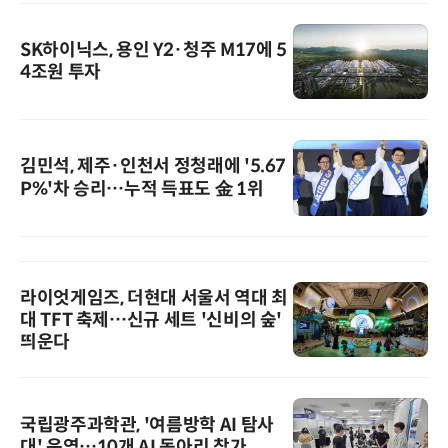
SK하이닉스, 용인 Y2·청주 M17에 5
4조원 투자
김민석, 제주·인천서 정청래에 '5.67
P%'차 승리…누적 득표도 金 1위
라이엇게임즈, 더현대 서울서 역대 최
대 TFT 축제…신규 세트 '신비의 숲'
띄운다
국립광주과학관, '여름방학 AI 탐사
대' 운영…10개 AI 동아리 참가