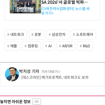
SA 2026'서 글로벌 빅파마
와의 비즈니스 미팅 지원…K
[다래전략사업화센터] 뉴스룸 바
로가기>
-바이오 해외 진출 교두보 확
보
네트워크
로봇
삼성전자
소프트웨어
애플
컴퓨팅
AI
AR/VR
R&D
박지성 기자
기사 더보기
[데스크라인] 메가프로젝트, 네트워크도 보자
놓치면 아쉬운 정보
AD