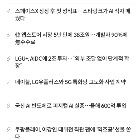
4
스페이스X 상장 후 첫 성적표…스타링크가 AI 적자 메
웠다
5
韓 앱스토어 시장 5년 만에 38조원…개발자 90%에
無수수료
6
LGU+, AIDC에 2조 투자…“외부 조달 없이 단계적 확
장”
7
네이블, LG유플러스와 5G 특화망 고도화 사업 계약
8
국산 AI 반도체로 피지컬 AI 실증…올해 600억 투입
9
쿠팡플레이, 이강인 데뷔전 직관 팬에 '역조공' 선물 쏜
다