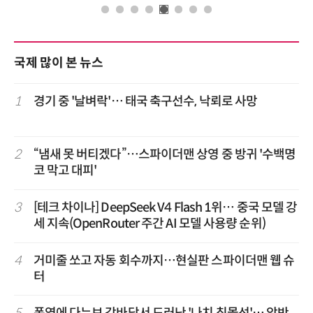
국제 많이 본 뉴스
1
경기 중 '날벼락'… 태국 축구선수, 낙뢰로 사망
2
“냄새 못 버티겠다”…스파이더맨 상영 중 방귀 '수백명
코 막고 대피'
3
[테크 차이나] DeepSeek V4 Flash 1위… 중국 모델 강
세 지속(OpenRouter 주간 AI 모델 사용량 순위)
4
거미줄 쏘고 자동 회수까지…현실판 스파이더맨 웹 슈
터