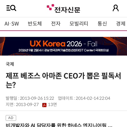
AI·SW
반도체
전자
모빌리티
통신
경제
국제
제프 베조스 아마존 CEO가 뽑은 필독서
는?
발행일 : 2013-09-26 15:22
업데이트 : 2014-02-14 22:04
지면 :
2013-09-27
13면
비개발자와 AI 담당자를 위한 하네스 엔지니어링 입문과정 (8/20 신논현역)