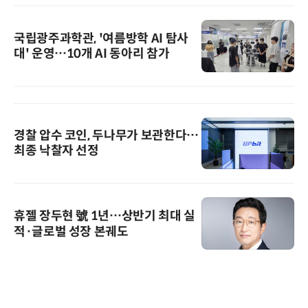
국립광주과학관, '여름방학 AI 탐사
대' 운영…10개 AI 동아리 참가
경찰 압수 코인, 두나무가 보관한다…
최종 낙찰자 선정
휴젤 장두현 號 1년…상반기 최대 실
적·글로벌 성장 본궤도