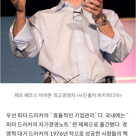
제프 베조스 아마존 최고경영자,<사진출처:위키피디아>
우선 피터 드러커의 `효율적인 기업관리`다. 국내에는 `
피터 드러커의 자기경영노트`란 제목으로 출간됐다. 경
영학 대가 드러커의 1976년 작으로 성공한 사람들의 핵