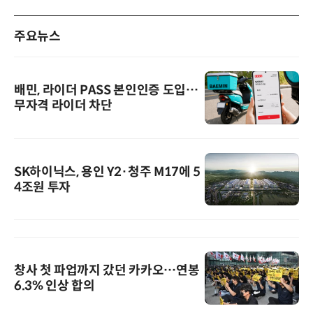
주요뉴스
배민, 라이더 PASS 본인인증 도입…
무자격 라이더 차단
SK하이닉스, 용인 Y2·청주 M17에 5
4조원 투자
창사 첫 파업까지 갔던 카카오…연봉
6.3% 인상 합의