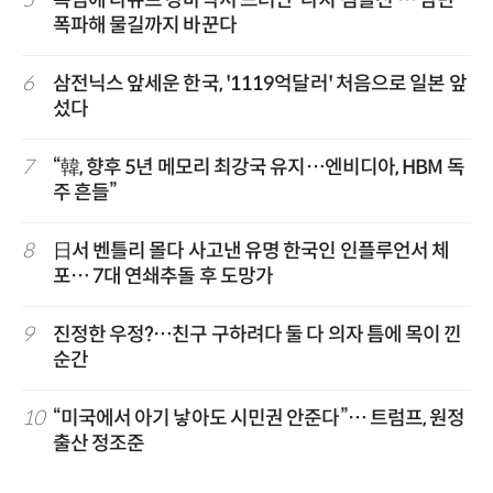
5
폭염에 다뉴브 강바닥서 드러난 '나치 침몰선'… 암반
폭파해 물길까지 바꾼다
6
삼전닉스 앞세운 한국, '1119억달러' 처음으로 일본 앞
섰다
7
“韓, 향후 5년 메모리 최강국 유지…엔비디아, HBM 독
주 흔들”
8
日서 벤틀리 몰다 사고낸 유명 한국인 인플루언서 체
포… 7대 연쇄추돌 후 도망가
9
진정한 우정?…친구 구하려다 둘 다 의자 틈에 목이 낀
순간
10
“미국에서 아기 낳아도 시민권 안준다”… 트럼프, 원정
출산 정조준