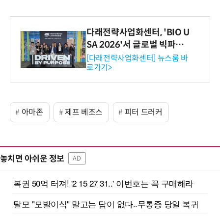
다래전략사업화센터, 'BIO U
SA 2026'서 글로벌 빅파마
와의 비즈니스 미팅 지원…K
[다래전략사업화센터] 뉴스룸 바
로가기>
-바이오 해외 진출 교두보 확
보
아마존
제프 베조스
피터 드러커
놓치면 아쉬운 정보
AD