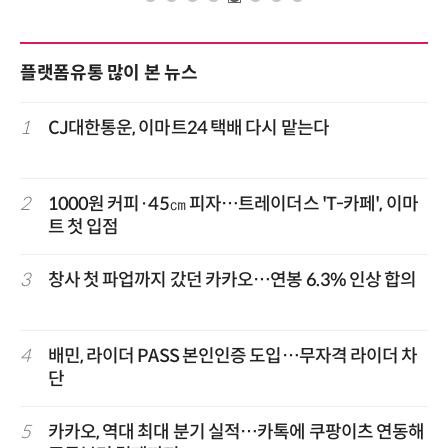
플랫폼유통 많이 본 뉴스
1
CJ대한통운, 이마트24 택배 다시 맡는다
2
1000원 커피·45㎝ 피자…트레이더스 'T-카페', 이마
트 첫 입점
3
창사 첫 파업까지 갔던 카카오…연봉 6.3% 인상 합의
4
배민, 라이더 PASS 본인인증 도입…무자격 라이더 차
단
5
카카오, 역대 최대 분기 실적…카톡에 쿠팡이츠 연동해