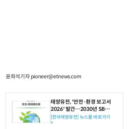
윤희석기자 pioneer@etnews.com
태양유전, '안전·환경 보고서
2026' 발간…2030년 SBT
수준 온실가스 감축 추진
[한국태양유전] 뉴스룸 바로가기
>