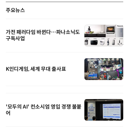
주요뉴스
가전 패러다임 바뀐다…파나소닉도
구독사업
K인디게임, 세계 무대 출사표
'모두의 AI' 컨소시엄 영입 경쟁 불붙
어