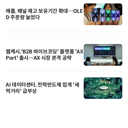
애플, 패널 재고 보유기간 확대…OLE
D 주문량 늘었다
웹케시,'B2B 바이브코딩' 플랫폼 'AX
Port' 출시…AX 시장 본격 공략
AI 데이터센터, 전력반도체 업계 '새
먹거리' 급부상