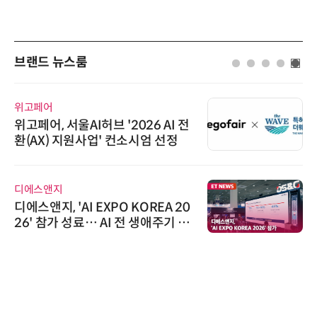
브랜드 뉴스룸
위고페어
위고페어, 서울AI허브 '2026 AI 전
환(AX) 지원사업' 컨소시엄 선정
디에스앤지
디에스앤지, 'AI EXPO KOREA 20
26' 참가 성료… AI 전 생애주기 아
우르는 통합 솔루션 선봬