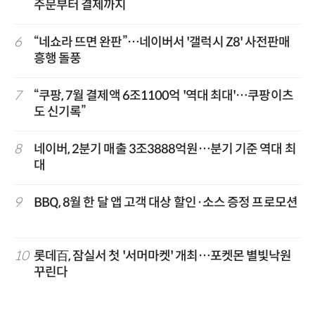
주문부터 결제까지
6
“네쇼라 뜨면 완판”…네이버서 '갤럭시 Z8' 사전판매
흥행 돌풍
7
“쿠팡, 7월 결제액 6조1100억 '역대 최대'…쿠팡이츠
도 신기록”
8
네이버, 2분기 매출 3조3888억원…분기 기준 역대 최
대
9
BBQ, 8월 한 달 앱 고객 대상 할인·소스 증정 프로모션
10
롯데百, 잠실서 첫 '서머마켓' 개최…포켓몬 별빛낙원
꾸린다