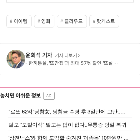
아이템
영화
클라우드
팟캐스트
윤희석 기자
기사 더보기
한끼통살, '또간집'과 최대 57% 할인 '또살집' 프로모션
놓치면 아쉬운 정보
AD