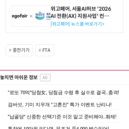
위고페어, 서울AI허브 '2026
AI 전환(AX) 지원사업' 컨소
시엄 선정
[위고페어] 뉴스룸 바로가기>
중전기기
FTA
놓치면 아쉬운 정보
AD