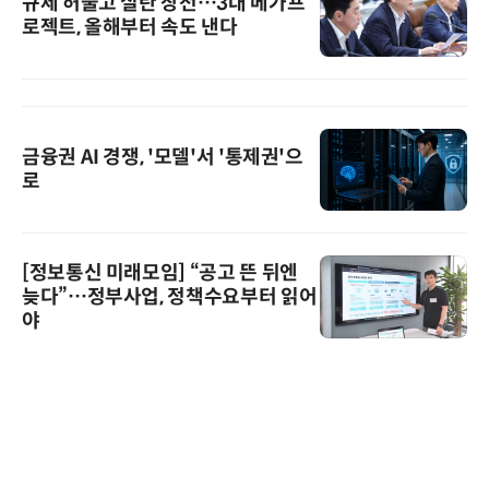
규제 허물고 실탄 장전…3대 메가프
로젝트, 올해부터 속도 낸다
금융권 AI 경쟁, '모델'서 '통제권'으
로
[정보통신 미래모임] “공고 뜬 뒤엔
늦다”…정부사업, 정책수요부터 읽어
야