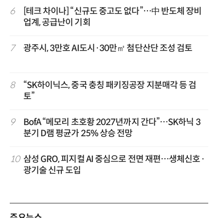
6
[테크 차이나] “신규도 중고도 없다”…中 반도체 장비
업계, 공급난이 기회
7
광주시, 3만호 AI도시·30만㎡ 첨단산단 조성 검토
8
“SK하이닉스, 중국 충칭 패키징공장 지분매각 등 검
토”
9
BofA “메모리 초호황 2027년까지 간다”…SK하닉 3
분기 D램 평균가 25% 상승 전망
10
삼성 GRO, 피지컬 AI 중심으로 전면 재편…생체신호·
광기술 신규 도입
주요뉴스