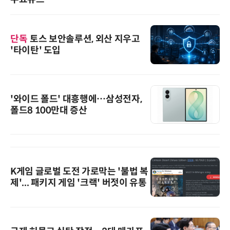
단독
토스 보안솔루션, 외산 지우고
'타이탄' 도입
'와이드 폴드' 대흥행에…삼성전자,
폴드8 100만대 증산
K게임 글로벌 도전 가로막는 '불법 복
제'... 패키지 게임 '크랙' 버젓이 유통