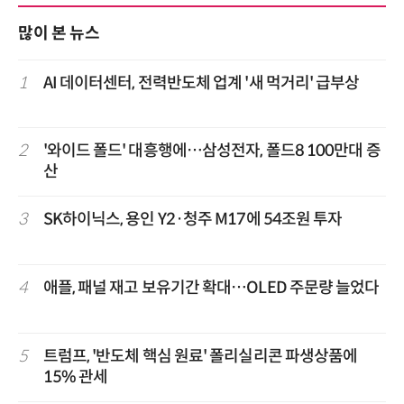
많이 본 뉴스
1
AI 데이터센터, 전력반도체 업계 '새 먹거리' 급부상
2
'와이드 폴드' 대흥행에…삼성전자, 폴드8 100만대 증
산
3
SK하이닉스, 용인 Y2·청주 M17에 54조원 투자
4
애플, 패널 재고 보유기간 확대…OLED 주문량 늘었다
5
트럼프, '반도체 핵심 원료' 폴리실리콘 파생상품에
15% 관세