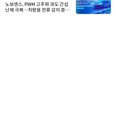
노보센스, PWM 고주파 과도 간섭
난제 극복…차량용 전류 감지 증폭
기