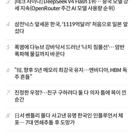
3
[테크 차이나] DeepSeek V4 Flash 1위… 중국 모델 강
세 지속(OpenRouter 주간 AI 모델 사용량 순위)
4
삼전닉스 앞세운 한국, '1119억달러' 처음으로 일본 앞
섰다
5
폭염에 다뉴브 강바닥서 드러난 '나치 침몰선'… 암반
폭파해 물길까지 바꾼다
6
“韓, 향후 5년 메모리 최강국 유지…엔비디아, HBM 독
주 흔들”
7
진정한 우정?…친구 구하려다 둘 다 의자 틈에 목이 낀
순간
8
日서 벤틀리 몰다 사고낸 유명 한국인 인플루언서 체
포… 7대 연쇄추돌 후 도망가