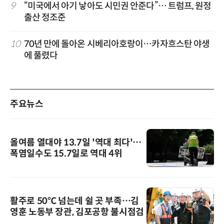
9
“미국에서 아기 낳아도 시민권 안준다”… 트럼프, 원정
출산 정조준
10
70년 만에 돌아온 시베리아호랑이…카자흐스탄 야생
에 풀렸다
주요뉴스
올여름 열대야 13.7일 '역대 최다'…
폭염일수도 15.7일로 역대 4위
활주로 50℃ 넘는데 쉴 곳 부족…김
영훈 노동부 장관, 김포공항 불시점검