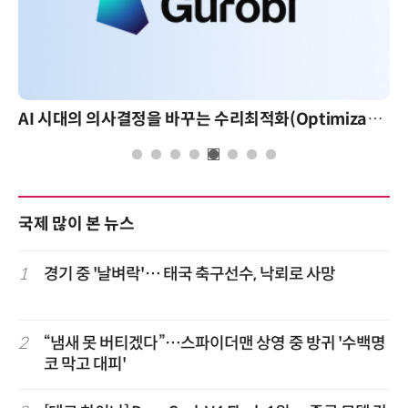
AI 시대의 의사결정을 바꾸는 수리최적화(Optimization): 실제 산업 적용 사례와 활용 전략
국제 많이 본 뉴스
1
경기 중 '날벼락'… 태국 축구선수, 낙뢰로 사망
2
“냄새 못 버티겠다”…스파이더맨 상영 중 방귀 '수백명
코 막고 대피'