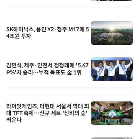
SK하이닉스, 용인 Y2·청주 M17에 5
4조원 투자
김민석, 제주·인천서 정청래에 '5.67
P%'차 승리…누적 득표도 金 1위
라이엇게임즈, 더현대 서울서 역대 최
대 TFT 축제…신규 세트 '신비의 숲'
띄운다