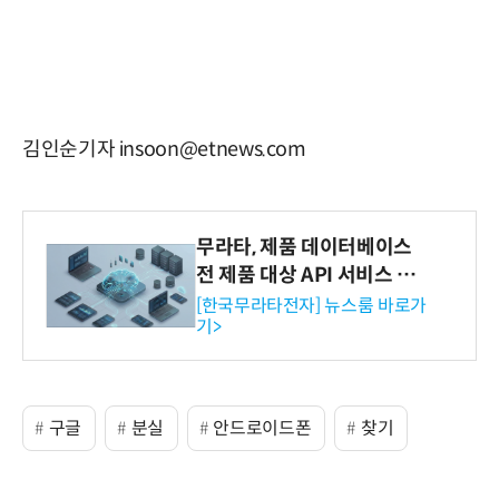
김인순기자 insoon@etnews.com
무라타, 제품 데이터베이스
전 제품 대상 API 서비스 제
공…73개 제품 카테고리로
[한국무라타전자] 뉴스룸 바로가
기>
확대
구글
분실
안드로이드폰
찾기