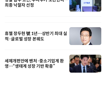
최종 낙찰자 선정
휴젤 장두현 號 1년…상반기 최대 실
적·글로벌 성장 본궤도
세제개편안에 벤처·중소기업계 환
영…“생태계 성장 기반 확충”