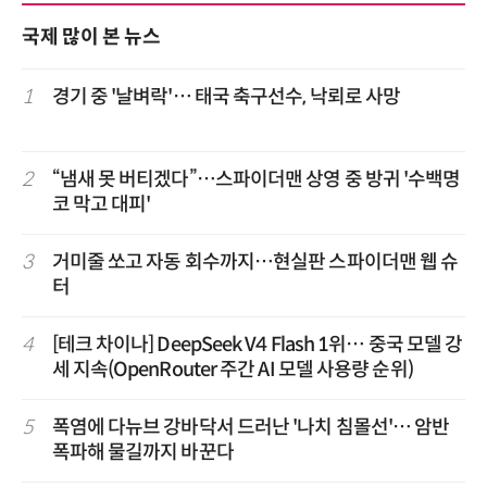
국제 많이 본 뉴스
1
경기 중 '날벼락'… 태국 축구선수, 낙뢰로 사망
2
“냄새 못 버티겠다”…스파이더맨 상영 중 방귀 '수백명
코 막고 대피'
3
거미줄 쏘고 자동 회수까지…현실판 스파이더맨 웹 슈
터
4
[테크 차이나] DeepSeek V4 Flash 1위… 중국 모델 강
세 지속(OpenRouter 주간 AI 모델 사용량 순위)
5
폭염에 다뉴브 강바닥서 드러난 '나치 침몰선'… 암반
폭파해 물길까지 바꾼다