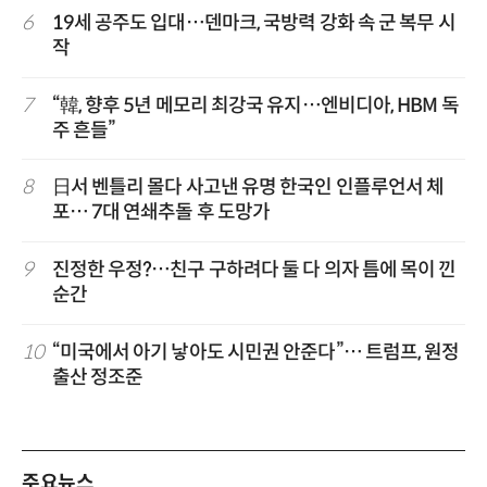
6
19세 공주도 입대…덴마크, 국방력 강화 속 군 복무 시
작
7
“韓, 향후 5년 메모리 최강국 유지…엔비디아, HBM 독
주 흔들”
8
日서 벤틀리 몰다 사고낸 유명 한국인 인플루언서 체
포… 7대 연쇄추돌 후 도망가
9
진정한 우정?…친구 구하려다 둘 다 의자 틈에 목이 낀
순간
10
“미국에서 아기 낳아도 시민권 안준다”… 트럼프, 원정
출산 정조준
주요뉴스