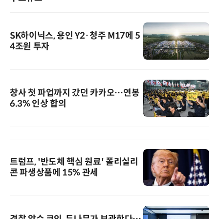
SK하이닉스, 용인 Y2·청주 M17에 5
4조원 투자
창사 첫 파업까지 갔던 카카오…연봉
6.3% 인상 합의
트럼프, '반도체 핵심 원료' 폴리실리
콘 파생상품에 15% 관세
경찰 압수 코인, 두나무가 보관한다…