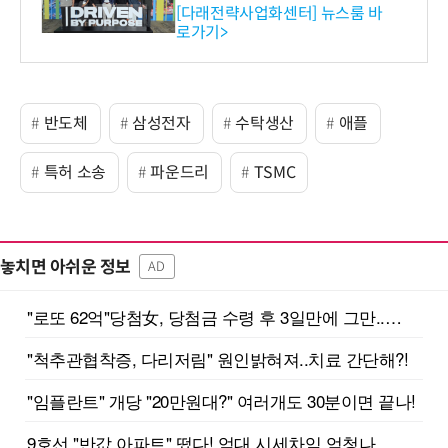
와의 비즈니스 미팅 지원…K
[다래전략사업화센터] 뉴스룸 바
로가기>
-바이오 해외 진출 교두보 확
보
반도체
삼성전자
수탁생산
애플
특허 소송
파운드리
TSMC
놓치면 아쉬운 정보
AD