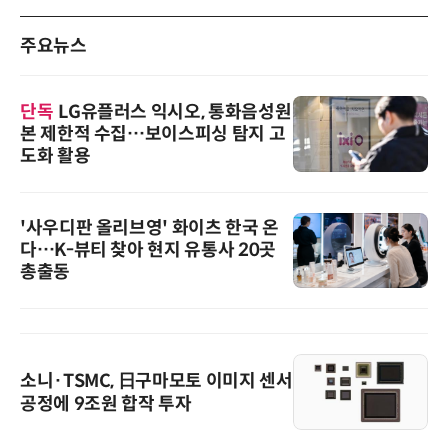
주요뉴스
단독
LG유플러스 익시오, 통화음성원
본 제한적 수집…보이스피싱 탐지 고
도화 활용
'사우디판 올리브영' 화이츠 한국 온
다…K-뷰티 찾아 현지 유통사 20곳
총출동
소니·TSMC, 日구마모토 이미지 센서
공정에 9조원 합작 투자