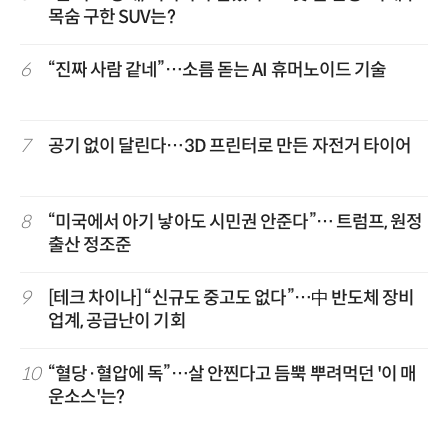
목숨 구한 SUV는?
6
“진짜 사람 같네”…소름 돋는 AI 휴머노이드 기술
7
공기 없이 달린다…3D 프린터로 만든 자전거 타이어
8
“미국에서 아기 낳아도 시민권 안준다”… 트럼프, 원정
출산 정조준
9
[테크 차이나] “신규도 중고도 없다”…中 반도체 장비
업계, 공급난이 기회
10
“혈당·혈압에 독”…살 안찐다고 듬뿍 뿌려먹던 '이 매
운소스'는?