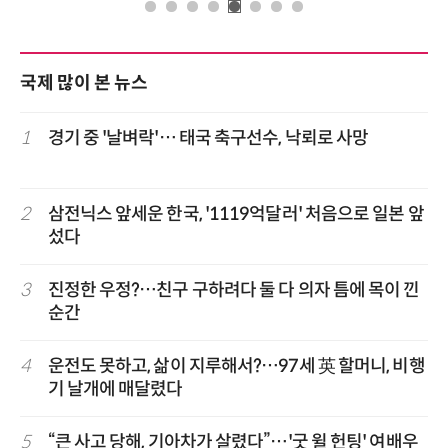
국제 많이 본 뉴스
1
경기 중 '날벼락'… 태국 축구선수, 낙뢰로 사망
2
삼전닉스 앞세운 한국, '1119억달러' 처음으로 일본 앞
섰다
3
진정한 우정?…친구 구하려다 둘 다 의자 틈에 목이 낀
순간
4
운전도 못하고, 삶이 지루해서?…97세 英 할머니, 비행
기 날개에 매달렸다
5
“큰 사고 당해, 기아차가 살렸다”…'굿 윌 헌팅' 여배우