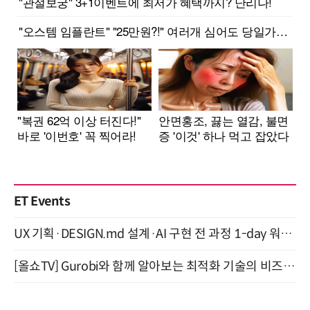
ET Events
UX 기획·DESIGN.md 설계·AI 구현 전 과정 1-day 워크숍 with Claude Code·Codex 9월 15일 개최
[올쇼TV] Gurobi와 함께 알아보는 최적화 기술의 비즈니스 활용 (8월 20일 생방송)