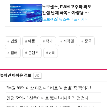
노보센스, PWM 고주파 과도
간섭 난제 극복…차량용 전
류 감지 증폭기
[노보센스] 뉴스룸 바로가기>
법원
애플
작가
저작권
중국
침해
콘텐츠
e북
놓치면 아쉬운 정보
AD