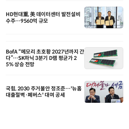
HD현대重, 美 데이터센터 발전설비
수주…9560억 규모
BofA “메모리 초호황 2027년까지 간
다”…SK하닉 3분기 D램 평균가 2
5% 상승 전망
국힘, 2030 주거불안 정조준…'뉴홈
대출절벽·폐버스' 대여 공세