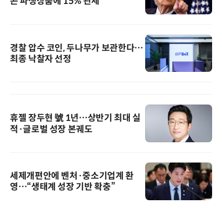
콘 파생상품에 15% 관세
경찰 압수 코인, 두나무가 보관한다…
최종 낙찰자 선정
휴젤 장두현 號 1년…상반기 최대 실
적·글로벌 성장 본궤도
세제개편안에 벤처·중소기업계 환
영…“생태계 성장 기반 확충”