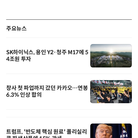
주요뉴스
SK하이닉스, 용인 Y2·청주 M17에 5
4조원 투자
창사 첫 파업까지 갔던 카카오…연봉
6.3% 인상 합의
트럼프, '반도체 핵심 원료' 폴리실리