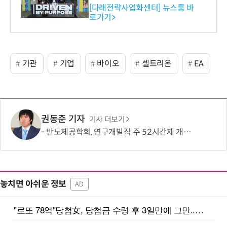
와의 비즈니스 미팅 지원…K
[다래전략사업화센터] 뉴스룸 바
로가기>
-바이오 해외 진출 교두보 확
보
기관
기업
바이오
셀트리온
EA
권동준 기자
기사 더보기
반도체공학회, 연구개발직 주 52시간제 개선 요구
놓치면 아쉬운 정보
AD