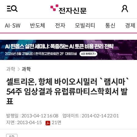
AI·SW
반도체
전자
모빌리티
통신
경제
과학
과학
셀트리온, 항체 바이오시밀러 `램시마`
54주 임상결과 유럽류마티스학회서 발
표
발행일 : 2013-04-12 16:08
업데이트 : 2014-02-14 22:01
지면 :
2013-04-15
21면