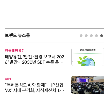
브랜드 뉴스룸
한국태양유전
태양유전, '안전·환경 보고서 202
6' 발간…2030년 SBT 수준 온실
가스 감축 추진
AIPD
“특허분석도 AI와 함께”…IP산업
'AX' 시대 본격화, 지식재산처 1호
AI IP데이터분석사 탄생