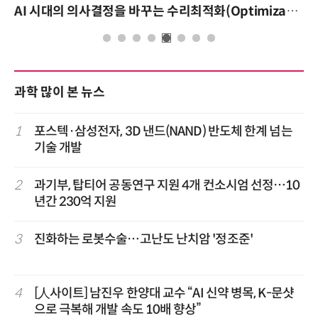
AI 시대의 의사결정을 바꾸는 수리최적화(Optimization): 실제 산업 적용 사례와 활용 전략
과학 많이 본 뉴스
1
포스텍·삼성전자, 3D 낸드(NAND) 반도체 한계 넘는
기술 개발
2
과기부, 탑티어 공동연구 지원 4개 컨소시엄 선정…10
년간 230억 지원
3
진화하는 로봇수술…고난도 난치암 '정조준'
4
[人사이트] 남진우 한양대 교수 “AI 신약 병목, K-문샷
으로 극복해 개발 속도 10배 향상”