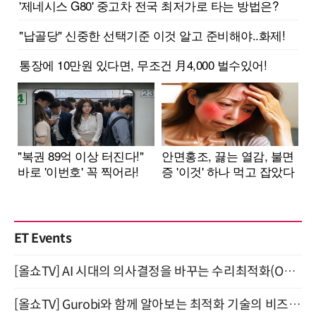
ET Events
[올쇼TV] AI 시대의 의사결정을 바꾸는 수리최적화(Optimization) 소개 (8/20 생방송)
[올쇼TV] Gurobi와 함께 알아보는 최적화 기술의 비즈니스 활용 (8월 20일 생방송)