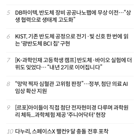
5
DB하이텍, 반도체 장비 공공나노팹에 무상 이전…“상
생 협력으로 생태계 고도화”
6
KIST, 기존 반도체 공정으로 전기·빛 신호 한 번에 읽
는 '광반도체 BCI 칩' 구현
7
[K-과학인재 고등학생 캠프] 반도체·바이오 실험에 더
위도 잊었다… “내년 2기로 이어집니다”
8
“망막 찍자 심혈관 고위험 판정”…정부, 첨단 의료 AI
임상 확산 지원
9
[르포]아이들이 직접 첨단 전자현미경 다루며 과학원
리 체득...과학체험 제공 '주니어닥터' 현장
10
다누리, 스페이스X 팰컨9 달 충돌 전후 포착