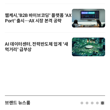
웹케시,'B2B 바이브코딩' 플랫폼 'AX
Port' 출시…AX 시장 본격 공략
AI 데이터센터, 전력반도체 업계 '새
먹거리' 급부상
브랜드 뉴스룸