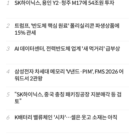
1
SK하이닉스, 용인 Y2·청주 M17에 54조원 투자
2
트럼프, '반도체 핵심 원료' 폴리실리콘 파생상품에
15% 관세
3
AI 데이터센터, 전력반도체 업계 '새 먹거리' 급부상
4
삼성전자 차세대 메모리 'V낸드·PIM', FMS 2026 어
워드서 2관왕
5
“SK하이닉스, 중국 충칭 패키징공장 지분매각 등 검
토”
6
K배터리 밸류체인 '시차'…셀은 웃고 소재는 아직