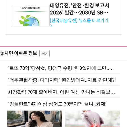
태양유전, '안전·환경 보고서
2026' 발간…2030년 SBT
수준 온실가스 감축 추진
[한국태양유전] 뉴스룸 바로가기
>
놓치면 아쉬운 정보
AD