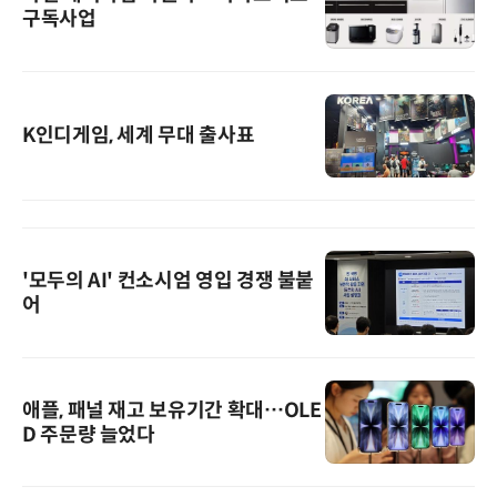
구독사업
K인디게임, 세계 무대 출사표
'모두의 AI' 컨소시엄 영입 경쟁 불붙
어
애플, 패널 재고 보유기간 확대…OLE
D 주문량 늘었다