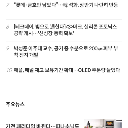
7
“롯데·금호만 남았다”…韓 석화, 상반기 나란히 반등
8
[테크데이, 빛으로 通한다]<3>머크, 실리콘 포토닉스
공략 개시…'신성장 동력 확보'
9
박성준 아주대 교수, 공기 중 수분으로 200㎛ 피부 부
착 전지 개발
10
애플, 패널 재고 보유기간 확대…OLED 주문량 늘었다
주요뉴스
가전 패러다임 바뀐다…파나소닉도