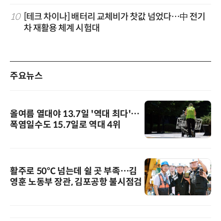
10
[테크 차이나] 배터리 교체비가 찻값 넘었다…中 전기
차 재활용 체계 시험대
주요뉴스
올여름 열대야 13.7일 '역대 최다'…
폭염일수도 15.7일로 역대 4위
활주로 50℃ 넘는데 쉴 곳 부족…김
영훈 노동부 장관, 김포공항 불시점검