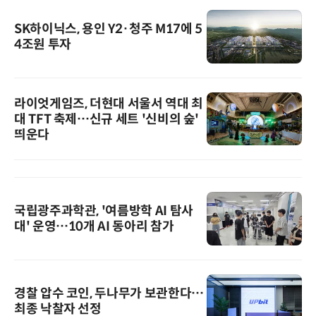
SK하이닉스, 용인 Y2·청주 M17에 5
4조원 투자
라이엇게임즈, 더현대 서울서 역대 최
대 TFT 축제…신규 세트 '신비의 숲'
띄운다
국립광주과학관, '여름방학 AI 탐사
대' 운영…10개 AI 동아리 참가
경찰 압수 코인, 두나무가 보관한다…
최종 낙찰자 선정