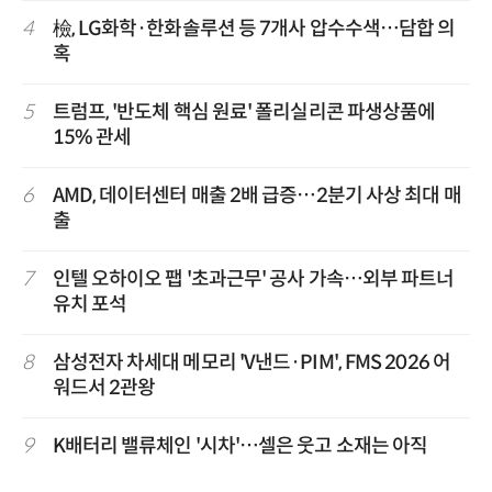
4
檢, LG화학·한화솔루션 등 7개사 압수수색…담합 의
혹
5
트럼프, '반도체 핵심 원료' 폴리실리콘 파생상품에
15% 관세
6
AMD, 데이터센터 매출 2배 급증…2분기 사상 최대 매
출
7
인텔 오하이오 팹 '초과근무' 공사 가속…외부 파트너
유치 포석
8
삼성전자 차세대 메모리 'V낸드·PIM', FMS 2026 어
워드서 2관왕
9
K배터리 밸류체인 '시차'…셀은 웃고 소재는 아직