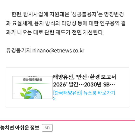
한편, 탐사사업에 지원돼온 ‘성공불융자’는 명칭변경
과 요율체계, 융자 방식의 타당성 등에 대한 연구용역 결
과가 나오는 대로 관련 제도가 전면 개선된다.
류경동기자 ninano@etnews.co.kr
태양유전, '안전·환경 보고서
2026' 발간…2030년 SBT
수준 온실가스 감축 추진
[한국태양유전] 뉴스룸 바로가기
>
놓치면 아쉬운 정보
AD