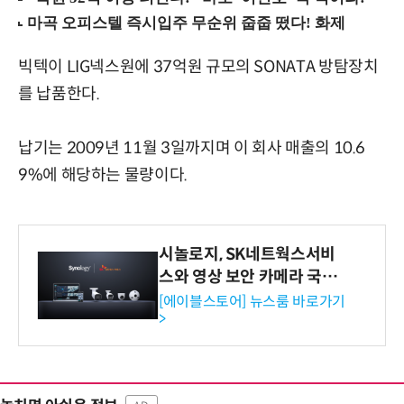
빅텍이 LIG넥스원에 37억원 규모의 SONATA 방탐장치
를 납품한다.
납기는 2009년 11월 3일까지며 이 회사 매출의 10.6
9%에 해당하는 물량이다.
시놀로지, SK네트웍스서비
스와 영상 보안 카메라 국내
독점 판매 파트너십 체결
[에이블스토어] 뉴스룸 바로가기
>