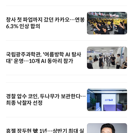
창사 첫 파업까지 갔던 카카오…연봉
6.3% 인상 합의
국립광주과학관, '여름방학 AI 탐사
대' 운영…10개 AI 동아리 참가
경찰 압수 코인, 두나무가 보관한다…
최종 낙찰자 선정
휴젤 장두현 號 1년…상반기 최대 실