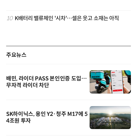
10
K배터리 밸류체인 '시차'…셀은 웃고 소재는 아직
주요뉴스
배민, 라이더 PASS 본인인증 도입…
무자격 라이더 차단
SK하이닉스, 용인 Y2·청주 M17에 5
4조원 투자