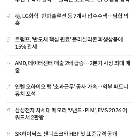
4
檢, LG화학·한화솔루션 등 7개사 압수수색…담합 의
혹
5
트럼프, '반도체 핵심 원료' 폴리실리콘 파생상품에
15% 관세
6
AMD, 데이터센터 매출 2배 급증…2분기 사상 최대 매
출
7
인텔 오하이오 팹 '초과근무' 공사 가속…외부 파트너
유치 포석
8
삼성전자 차세대 메모리 'V낸드·PIM', FMS 2026 어
워드서 2관왕
9
SK하이닉스, 샌디스크와 HBF 첫 표준규격 공개