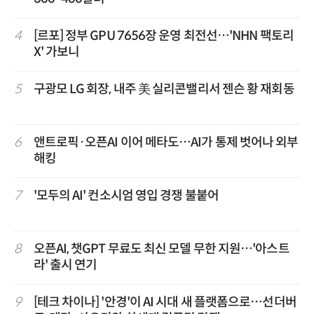
4
[르포] 정부 GPU 7656장 운영 최전선…'NHN 팩토리
X' 가보니
5
구광모 LG 회장, 내주 美 실리콘밸리서 젠슨 황 재회동
6
앤트로픽·오픈AI 이어 메타도…AI가 통제 벗어나 외부
해킹
7
'모두의 AI' 컨소시엄 영입 경쟁 불붙어
8
오픈AI, 챗GPT 무료도 최신 모델 무한 지원…'아스트
라' 출시 연기
9
[테크 차이나] '안경'이 AI 시대 새 플랫폼으로…선더버