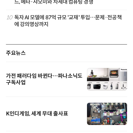
드, 메타·샤오미와 차세대 컴퓨팅 경쟁
10
독자 AI 모델에 87억 규모 '교재' 투입…문제·전공책
에 강의영상까지
주요뉴스
가전 패러다임 바뀐다…파나소닉도
구독사업
K인디게임, 세계 무대 출사표