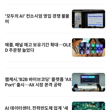
'모두의 AI' 컨소시엄 영입 경쟁 불붙
어
애플, 패널 재고 보유기간 확대…OLE
D 주문량 늘었다
웹케시,'B2B 바이브코딩' 플랫폼 'AX
Port' 출시…AX 시장 본격 공략
AI 데이터센터, 전력반도체 업계 '새