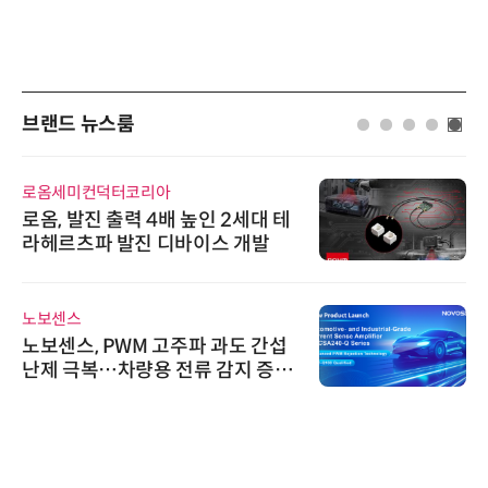
브랜드 뉴스룸
로옴세미컨덕터코리아
로옴, 발진 출력 4배 높인 2세대 테
라헤르츠파 발진 디바이스 개발
노보센스
노보센스, PWM 고주파 과도 간섭
난제 극복…차량용 전류 감지 증폭
기