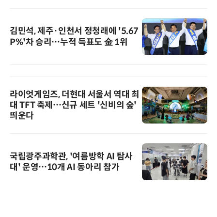
김민석, 제주·인천서 정청래에 '5.67
P%'차 승리…누적 득표도 金 1위
라이엇게임즈, 더현대 서울서 역대 최
대 TFT 축제…신규 세트 '신비의 숲'
띄운다
국립광주과학관, '여름방학 AI 탐사
대' 운영…10개 AI 동아리 참가