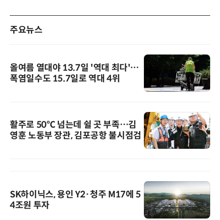
주요뉴스
올여름 열대야 13.7일 '역대 최다'…
폭염일수도 15.7일로 역대 4위
활주로 50℃ 넘는데 쉴 곳 부족…김
영훈 노동부 장관, 김포공항 불시점검
SK하이닉스, 용인 Y2·청주 M17에 5
4조원 투자