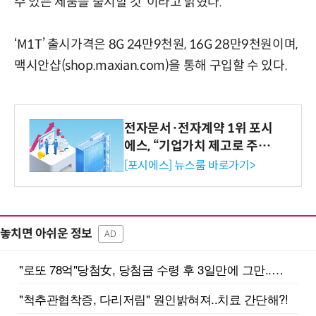
수 있는 제품을 출시할 것”이라고 밝혔다.
‘M1T’ 출시가격은 8G 24만9천원, 16G 28만9천원이며,
맥시안샵(shop.maxian.com)을 통해 구입할 수 있다.
전자문서·전자계약 1위 포시
에스, “기업가치 제고로 주주
환원 강화” 계획 공시
[포시에스] 뉴스룸 바로가기>
놓치면 아쉬운 정보
AD