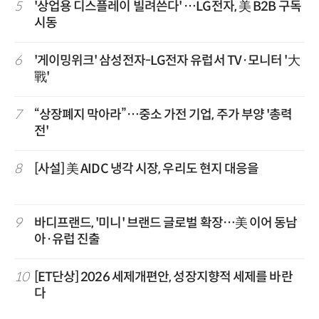
5
'상업용 디스플레이 빌려쓴다' …LG전자, 美 B2B 구독
시동
6
'게이밍위크' 삼성전자-LG전자 유럽서 TV·모니터 '大
戰'
7
“상장폐지 막아라”…중소 가전 기업, 주가 부양 '총력
전'
8
[사설] 美 AIDC 냉각 시장, 우리도 현지 대응을
9
바디프랜드, '미니' 브랜드 글로벌 확장…美 이어 동남
아·유럽 진출
10
[ET단상] 2026 세제개편안, 성장지향적 세제를 바란
다