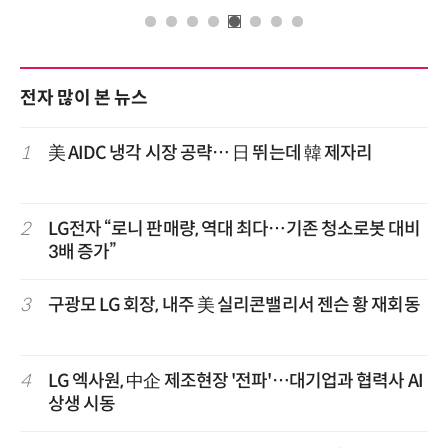
전자 많이 본 뉴스
1
美 AIDC 냉각 시장 공략… 日 뛰는데 韓 제자리
2
LG전자 “로니 판매량, 역대 최다…기존 청소로봇 대비
3배 증가”
3
구광모 LG 회장, 내주 美 실리콘밸리서 젠슨 황 재회동
4
LG 엑사원, 中企 제조현장 '전파'…대기업과 협력사 AI
상생 시동