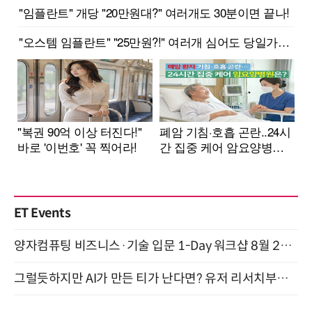
ET Events
양자컴퓨팅 비즈니스·기술 입문 1-Day 워크샵 8월 28일 개최
그럴듯하지만 AI가 만든 티가 난다면? 유저 리서치부터 배포까지! (9/15)