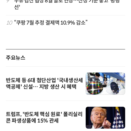
9
우유 감산 협상 8월 말로 연장…산정 기준 놓고 '평행
선'
10
“쿠팡 7월 추정 결제액 10.9% 감소”
주요뉴스
반도체 등 6대 첨단산업 '국내생산세
액공제' 신설… 지방 생산 시 혜택
트럼프, '반도체 핵심 원료' 폴리실리
콘 파생상품에 15% 관세