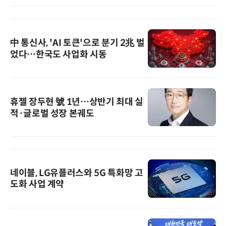
中 통신사, 'AI 토큰'으로 분기 2兆 벌
었다…한국도 사업화 시동
휴젤 장두현 號 1년…상반기 최대 실
적·글로벌 성장 본궤도
네이블, LG유플러스와 5G 특화망 고
도화 사업 계약