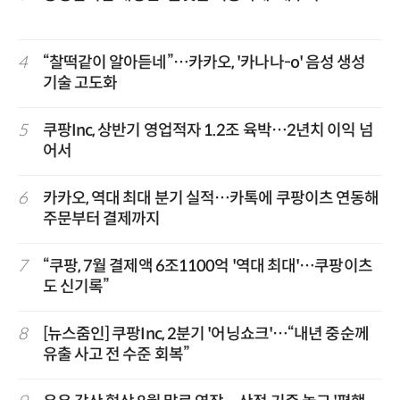
4
“찰떡같이 알아듣네”…카카오, '카나나-o' 음성 생성
기술 고도화
5
쿠팡Inc, 상반기 영업적자 1.2조 육박…2년치 이익 넘
어서
6
카카오, 역대 최대 분기 실적…카톡에 쿠팡이츠 연동해
주문부터 결제까지
7
“쿠팡, 7월 결제액 6조1100억 '역대 최대'…쿠팡이츠
도 신기록”
8
[뉴스줌인] 쿠팡Inc, 2분기 '어닝쇼크'…“내년 중순께
유출 사고 전 수준 회복”