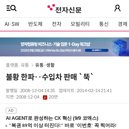
AI·SW
반도체
전자
모빌리티
통신
경제
플랫폼·유통
유통·생활
불황 한파‥수입차 판매 `뚝`
발행일 : 2008-12-04 14:35
업데이트 : 2014-02-14 21:41
지면 :
2008-12-04
20면
AI AGENT로 완성하는 CX 혁신 (9/9 코엑스)