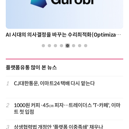
AI 시대의 의사결정을 바꾸는 수리최적화(Optimization): 실제 산업 적용 사례와 활용 전략
플랫폼유통 많이 본 뉴스
1
CJ대한통운, 이마트24 택배 다시 맡는다
2
1000원 커피·45㎝ 피자…트레이더스 'T-카페', 이마
트 첫 입점
3
상생협력법 개정안 '플랫폼 이중족쇄' 채우나