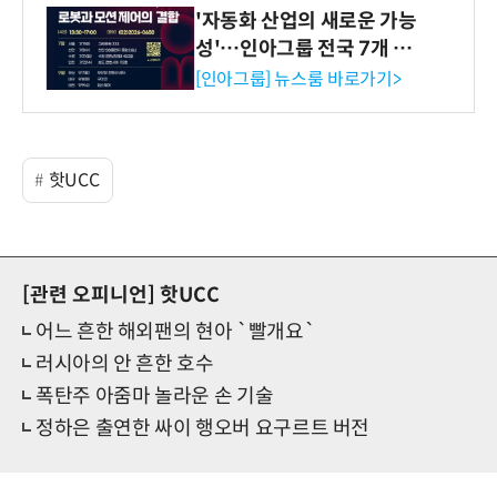
'자동화 산업의 새로운 가능
성'…인아그룹 전국 7개 도
시 세미나 페어 개최
[인아그룹] 뉴스룸 바로가기>
핫UCC
[관련 오피니언]
핫UCC
어느 흔한 해외팬의 현아 `빨개요`
러시아의 안 흔한 호수
폭탄주 아줌마 놀라운 손 기술
정하은 출연한 싸이 행오버 요구르트 버전