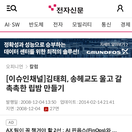
AI·SW
반도체
전자
모빌리티
통신
경제
오피니언
칼럼
[이슈인채널]김태희, 송헤교도 울고 갈
촉촉한 립밤 만들기
발행일 : 2008-12-04 13:50
업데이트 : 2014-02-14 21:41
지면 :
2008-12-04
27면
AX 팀이 꼭 챙겨야 할 2선 : AI 핀옵스(FinOps)와 토큰 거버넌스 (8/21 잠실역)