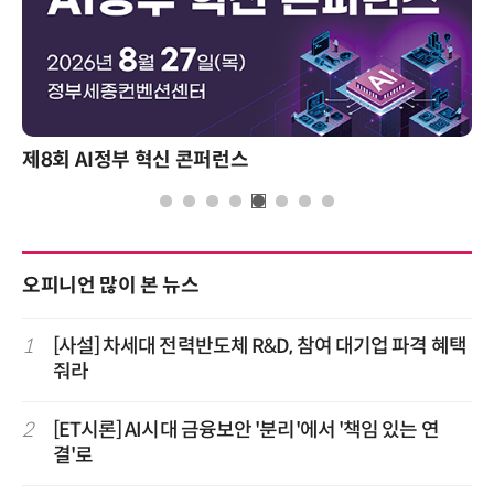
제8회 AI정부 혁신 콘퍼런스
오피니언 많이 본 뉴스
1
[사설] 차세대 전력반도체 R&D, 참여 대기업 파격 혜택
줘라
2
[ET시론] AI시대 금융보안 '분리'에서 '책임 있는 연
결'로