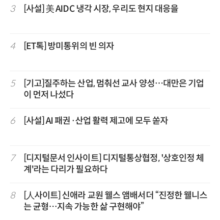
3
[사설] 美 AIDC 냉각 시장, 우리도 현지 대응을
4
[ET톡] 방미통위의 빈 의자
5
[기고]질주하는 산업, 멈춰선 교사 양성…대만은 기업
이 먼저 나섰다
6
[사설] AI 패권·산업 활력 제고에 모두 쏟자
7
[디지털문서 인사이트] 디지털통상협정, '상호인정 체
계'라는 다리가 필요하다
8
[人사이트] 신애라 교원 웰스 앰배서더 “진정한 웰니스
는 균형…지속 가능한 삶 구현해야”