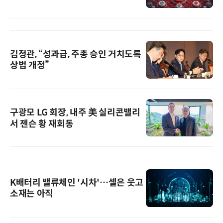
김정관, “성과급, 주총 승인 거치도록
상법 개정”
구광모 LG 회장, 내주 美 실리콘밸리
서 젠슨 황 재회동
K배터리 밸류체인 '시차'…셀은 웃고
소재는 아직