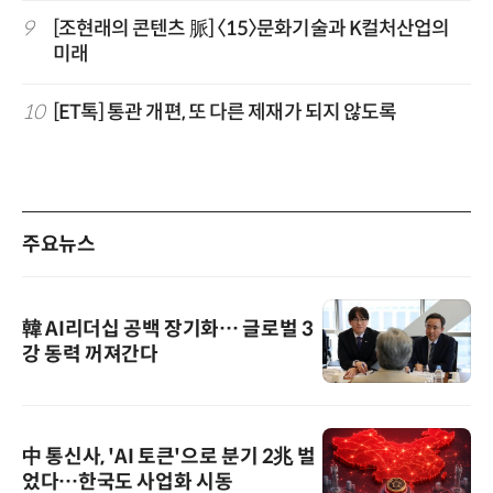
9
[조현래의 콘텐츠 脈] 〈15〉문화기술과 K컬처산업의
미래
10
[ET톡] 통관 개편, 또 다른 제재가 되지 않도록
주요뉴스
韓 AI리더십 공백 장기화… 글로벌 3
강 동력 꺼져간다
中 통신사, 'AI 토큰'으로 분기 2兆 벌
었다…한국도 사업화 시동