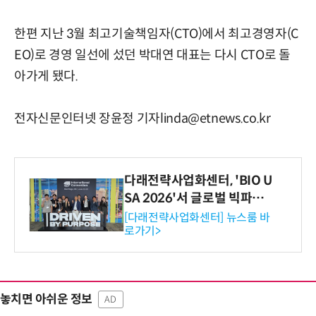
한편 지난 3월 최고기술책임자(CTO)에서 최고경영자(C
EO)로 경영 일선에 섰던 박대연 대표는 다시 CTO로 돌
아가게 됐다.
전자신문인터넷 장윤정 기자linda@etnews.co.kr
다래전략사업화센터, 'BIO U
SA 2026'서 글로벌 빅파마
와의 비즈니스 미팅 지원…K
[다래전략사업화센터] 뉴스룸 바
로가기>
-바이오 해외 진출 교두보 확
보
놓치면 아쉬운 정보
AD