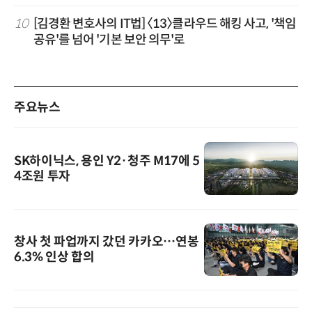
10
[김경환 변호사의 IT법] 〈13〉클라우드 해킹 사고, '책임
공유'를 넘어 '기본 보안 의무'로
주요뉴스
SK하이닉스, 용인 Y2·청주 M17에 5
4조원 투자
창사 첫 파업까지 갔던 카카오…연봉
6.3% 인상 합의