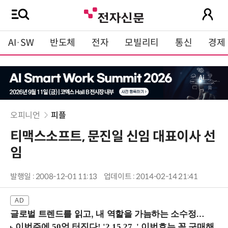
AI·SW
반도체
전자
모빌리티
통신
경제
오피니언
피플
티맥스소프트, 문진일 신임 대표이사 선
임
발행일 : 2008-12-01 11:13
업데이트 : 2014-02-14 21:41
글로벌 트렌드를 읽고, 내 역할을 가늠하는 소수정예 실습 워크숍 (8/28 신논현역)