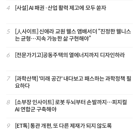
4
[사설] AI 패권·산업 활력 제고에 모두 쏟자
5
[人사이트] 신애라 교원 웰스 앰배서더 “진정한 웰니스
는 균형…지속 가능한 삶 구현해야”
6
[전문가기고]공동주택의 열에너지까지 디자인하라
7
[과학산책] '미래 공간' 내다보고 패스하는 과학정책 필
요하다
8
[소부장 인사이트] 로봇 두뇌부터 손발까지…피지컬
AI 연합군 구축해야
9
[ET톡] 통관 개편, 또 다른 제재가 되지 않도록