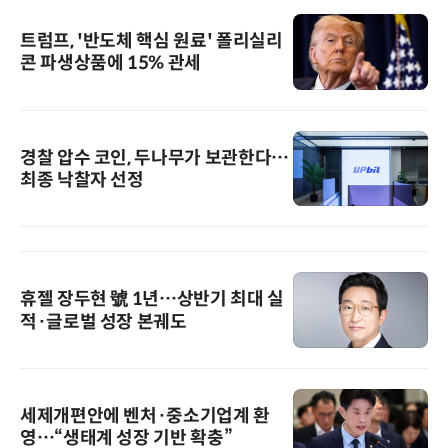
트럼프, '반도체 핵심 원료' 폴리실리
콘 파생상품에 15% 관세
경찰 압수 코인, 두나무가 보관한다…
최종 낙찰자 선정
휴젤 장두현 號 1년…상반기 최대 실
적·글로벌 성장 본궤도
세제개편안에 벤처·중소기업계 환
영…“생태계 성장 기반 확충”