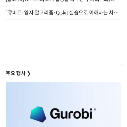
“큐비트·양자 알고리즘·Qiskit 실습으로 이해하는 차세대 컴퓨팅” (8/28)
주요 행사
❯