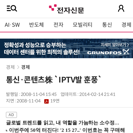
AI·SW
반도체
전자
모빌리티
통신
경제
경제
경제
통신·콘텐츠株 `IPTV발 훈풍`
발행일 : 2008-11-04 15:45
업데이트 : 2014-02-14 21:41
지면 :
2008-11-04
19면
글로벌 트렌드를 읽고, 내 역할을 가늠하는 소수정예 실습 워크숍 (8/28 신논현역)