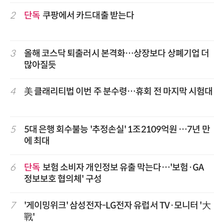
2
단독
쿠팡에서 카드대출 받는다
3
올해 코스닥 퇴출러시 본격화…상장보다 상폐기업 더
많아질듯
4
美 클래리티법 이번 주 분수령…휴회 전 마지막 시험대
5
5대 은행 회수불능 '추정손실' 1조2109억원 …7년 만
에 최대
6
단독
보험 소비자 개인정보 유출 막는다…'보험·GA
정보보호 협의체' 구성
7
'게이밍위크' 삼성전자-LG전자 유럽서 TV·모니터 '大
戰'