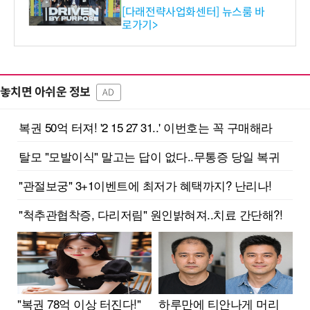
와의 비즈니스 미팅 지원…K
[다래전략사업화센터] 뉴스룸 바
로가기>
-바이오 해외 진출 교두보 확
보
놓치면 아쉬운 정보
AD