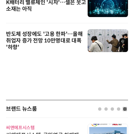
K배터리 밸류체인 '시차'…셀은 웃고
소재는 아직
반도체 성장에도 '고용 한파'…올해
취업자 증가 전망 10만명대로 대폭
'하향'
브랜드 뉴스룸
씨앤에프시스템