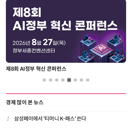
제8회 AI정부 혁신 콘퍼런스
경제 많이 본 뉴스
1
삼성페이에서 '티머니 K-패스' 쓴다