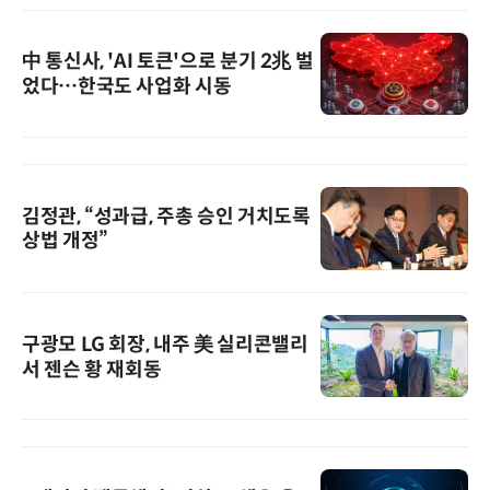
中 통신사, 'AI 토큰'으로 분기 2兆 벌
었다…한국도 사업화 시동
김정관, “성과급, 주총 승인 거치도록
상법 개정”
구광모 LG 회장, 내주 美 실리콘밸리
서 젠슨 황 재회동