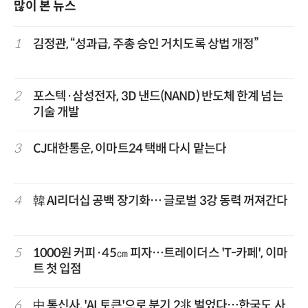
많이 본 뉴스
1
김정관, “성과급, 주총 승인 거치도록 상법 개정”
2
포스텍·삼성전자, 3D 낸드(NAND) 반도체 한계 넘는
기술 개발
3
CJ대한통운, 이마트24 택배 다시 맡는다
4
韓 AI리더십 공백 장기화… 글로벌 3강 동력 꺼져간다
5
1000원 커피·45㎝ 피자…트레이더스 'T-카페', 이마
트 첫 입점
6
中 통신사, 'AI 토큰'으로 분기 2兆 벌었다…한국도 사