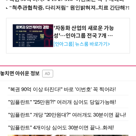
'자동화 산업의 새로운 가능
성'…인아그룹 전국 7개 도
시 세미나 페어 개최
[인아그룹] 뉴스룸 바로가기>
놓치면 아쉬운 정보
AD