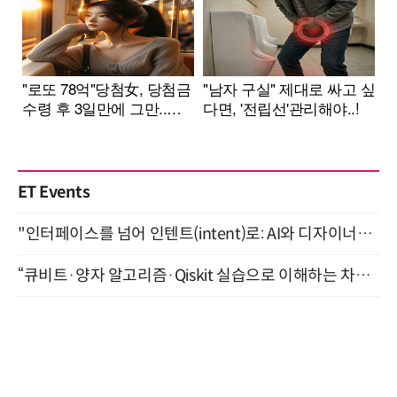
ET Events
"인터페이스를 넘어 인텐트(intent)로: AI와 디자이너가 함께 만드는 공존의 UX" 강남역 (9/2)
“큐비트·양자 알고리즘·Qiskit 실습으로 이해하는 차세대 컴퓨팅” (8/28)