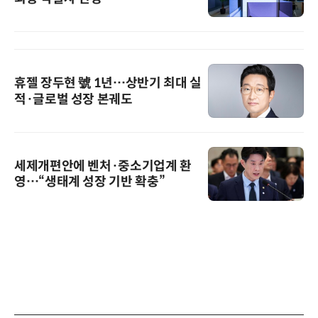
휴젤 장두현 號 1년…상반기 최대 실
적·글로벌 성장 본궤도
세제개편안에 벤처·중소기업계 환
영…“생태계 성장 기반 확충”