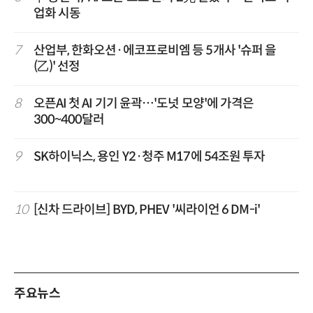
업화 시동
7
산업부, 한화오션·에코프로비엠 등 5개사 '슈퍼 을
(乙)' 선정
8
오픈AI 첫 AI 기기 윤곽…'도넛 모양'에 가격은
300~400달러
9
SK하이닉스, 용인 Y2·청주 M17에 54조원 투자
10
[신차 드라이브] BYD, PHEV '씨라이언 6 DM-i'
주요뉴스