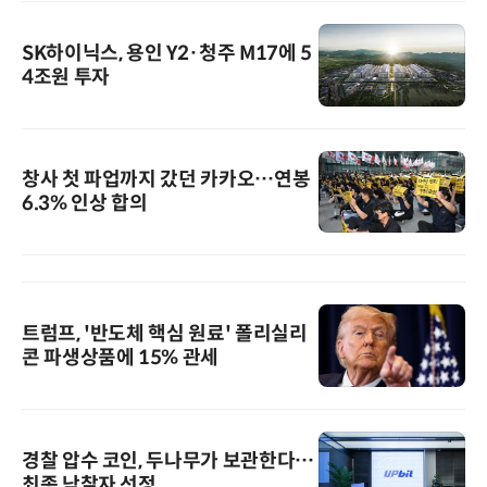
SK하이닉스, 용인 Y2·청주 M17에 5
4조원 투자
창사 첫 파업까지 갔던 카카오…연봉
6.3% 인상 합의
트럼프, '반도체 핵심 원료' 폴리실리
콘 파생상품에 15% 관세
경찰 압수 코인, 두나무가 보관한다…
최종 낙찰자 선정