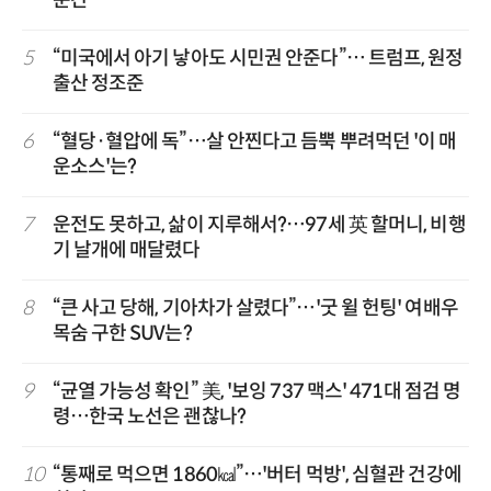
순간
5
“미국에서 아기 낳아도 시민권 안준다”… 트럼프, 원정
출산 정조준
6
“혈당·혈압에 독”…살 안찐다고 듬뿍 뿌려먹던 '이 매
운소스'는?
7
운전도 못하고, 삶이 지루해서?…97세 英 할머니, 비행
기 날개에 매달렸다
8
“큰 사고 당해, 기아차가 살렸다”…'굿 윌 헌팅' 여배우
목숨 구한 SUV는?
9
“균열 가능성 확인” 美, '보잉 737 맥스' 471대 점검 명
령…한국 노선은 괜찮나?
10
“통째로 먹으면 1860㎉”…'버터 먹방', 심혈관 건강에