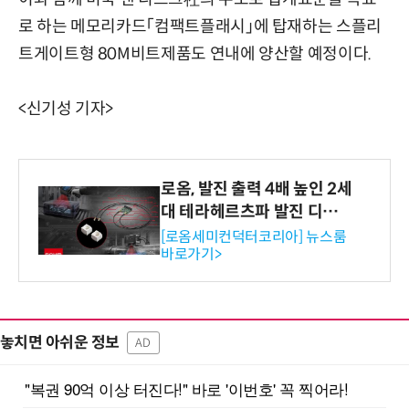
로 하는 메모리카드「컴팩트플래시」에 탑재하는 스플리
트게이트형 80M비트제품도 연내에 양산할 예정이다.
<신기성 기자>
로옴, 발진 출력 4배 높인 2세
대 테라헤르츠파 발진 디바이
스 개발
[로옴세미컨덕터코리아] 뉴스룸
바로가기>
놓치면 아쉬운 정보
AD