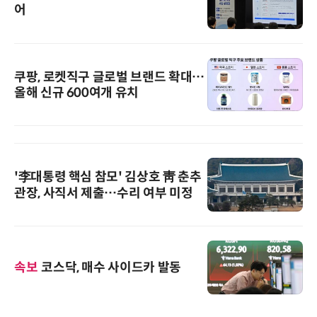
어
쿠팡, 로켓직구 글로벌 브랜드 확대…
올해 신규 600여개 유치
'李대통령 핵심 참모' 김상호 靑 춘추
관장, 사직서 제출…수리 여부 미정
속보
코스닥, 매수 사이드카 발동