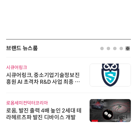
브랜드 뉴스룸
시큐어링크
시큐어링크, 중소기업기술정보진
흥원 AI 초격차 R&D 사업 최종 선
정
로옴세미컨덕터코리아
로옴, 발진 출력 4배 높인 2세대 테
라헤르츠파 발진 디바이스 개발