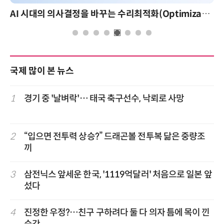
AI 시대의 의사결정을 바꾸는 수리최적화(Optimization): 실제 산업 적용 사례와 활용 전략
국제 많이 본 뉴스
1
경기 중 '날벼락'… 태국 축구선수, 낙뢰로 사망
2
“입으면 전투력 상승?” 드래곤볼 전투복 닮은 중량조
끼
3
삼전닉스 앞세운 한국, '1119억달러' 처음으로 일본 앞
섰다
4
진정한 우정?…친구 구하려다 둘 다 의자 틈에 목이 낀