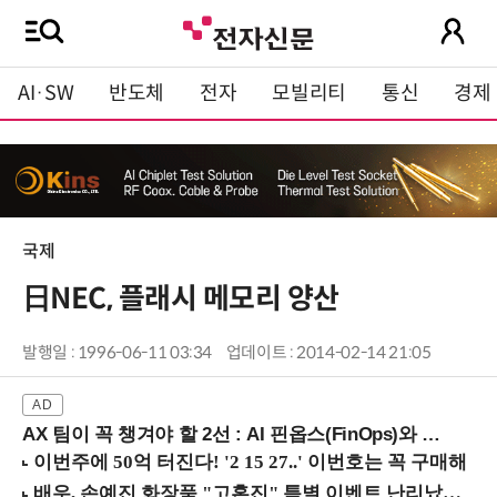
AI·SW
반도체
전자
모빌리티
통신
경제
국제
日NEC, 플래시 메모리 양산
발행일 : 1996-06-11 03:34
업데이트 : 2014-02-14 21:05
AX 팀이 꼭 챙겨야 할 2선 : AI 핀옵스(FinOps)와 토큰 거버넌스 (8/21 잠실역)