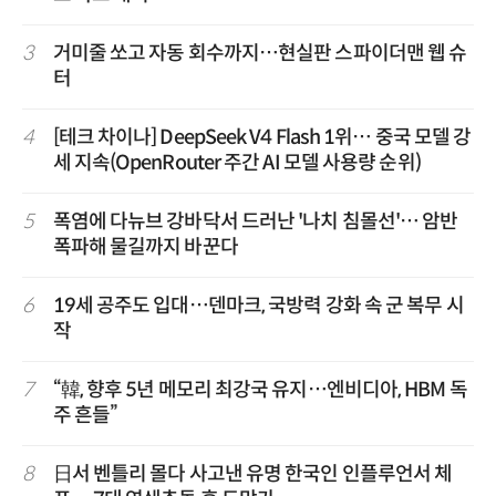
3
거미줄 쏘고 자동 회수까지…현실판 스파이더맨 웹 슈
터
4
[테크 차이나] DeepSeek V4 Flash 1위… 중국 모델 강
세 지속(OpenRouter 주간 AI 모델 사용량 순위)
5
폭염에 다뉴브 강바닥서 드러난 '나치 침몰선'… 암반
폭파해 물길까지 바꾼다
6
19세 공주도 입대…덴마크, 국방력 강화 속 군 복무 시
작
7
“韓, 향후 5년 메모리 최강국 유지…엔비디아, HBM 독
주 흔들”
8
日서 벤틀리 몰다 사고낸 유명 한국인 인플루언서 체