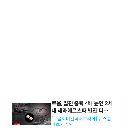
로옴, 발진 출력 4배 높인 2세
대 테라헤르츠파 발진 디바이
스 개발
[로옴세미컨덕터코리아] 뉴스룸
바로가기>