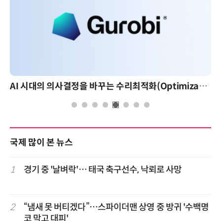
AI 시대의 의사결정을 바꾸는 수리최적화(Optimization): 실제 산업 적용 사례와 활용 전략
국제 많이 본 뉴스
1
경기 중 '날벼락'… 태국 축구선수, 낙뢰로 사망
2
“냄새 못 버티겠다”…스파이더맨 상영 중 방귀 '수백명
코 막고 대피'