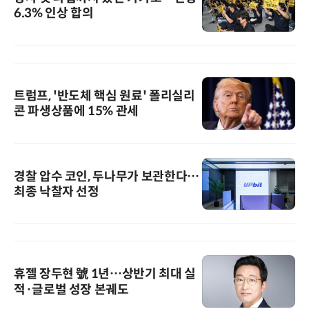
6.3% 인상 합의
트럼프, '반도체 핵심 원료' 폴리실리
콘 파생상품에 15% 관세
경찰 압수 코인, 두나무가 보관한다…
최종 낙찰자 선정
휴젤 장두현 號 1년…상반기 최대 실
적·글로벌 성장 본궤도