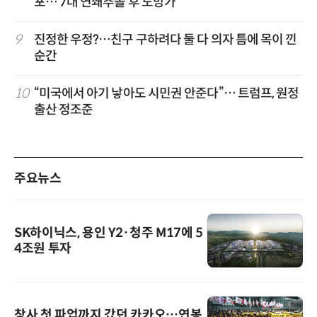
포… 7대 연쇄추돌 후 도망가
9
진정한 우정?…친구 구하려다 둘 다 의자 틈에 목이 낀
순간
10
“미국에서 아기 낳아도 시민권 안준다”… 트럼프, 원정
출산 정조준
주요뉴스
SK하이닉스, 용인 Y2·청주 M17에 5
4조원 투자
창사 첫 파업까지 갔던 카카오…연봉