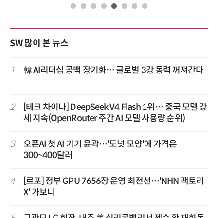
SW 많이 본 뉴스
1
韓 AI리더십 공백 장기화… 글로벌 3강 동력 꺼져간다
2
[테크 차이나] DeepSeek V4 Flash 1위… 중국 모델 강
세 지속(OpenRouter 주간 AI 모델 사용량 순위)
3
오픈AI 첫 AI 기기 윤곽…'도넛 모양'에 가격은
300~400달러
4
[르포] 정부 GPU 7656장 운영 최전선…'NHN 팩토리
X' 가보니