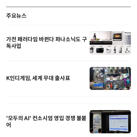
주요뉴스
가전 패러다임 바뀐다 파나소닉도 구
독사업
K인디게임, 세계 무대 출사표
'모두의 AI' 컨소시엄 영입 경쟁 불붙
어