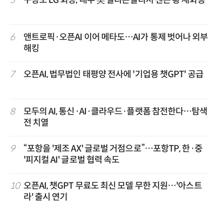
5
구광모 LG 회장, 내주 美 실리콘밸리서 젠슨 황 재회동
6
앤트로픽·오픈AI 이어 메타도…AI가 통제 벗어나 외부
해킹
7
오픈AI, 법무법인 태평양 전사에 '기업용 챗GPT' 공급
8
모두의 AI, 통신·AI·클라우드·플랫폼 참전한다…탐색
전 치열
9
“포항을 '제조 AX' 글로벌 거점으로”…포항TP, 한·중
'피지컬 AI' 글로벌 협력 속도
10
오픈AI, 챗GPT 무료도 최신 모델 무한 지원…'아스트
라' 출시 연기