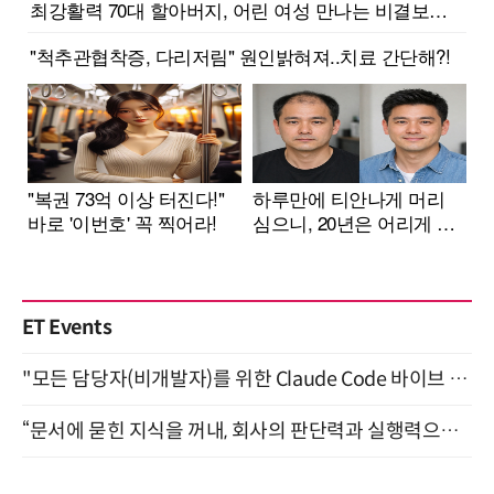
ET Events
"모든 담당자(비개발자)를 위한 Claude Code 바이브 코딩 2-day 부트캠프" 9월 16~17일 개최
“문서에 묻힌 지식을 꺼내, 회사의 판단력과 실행력으로 바꾸다” (8/20)