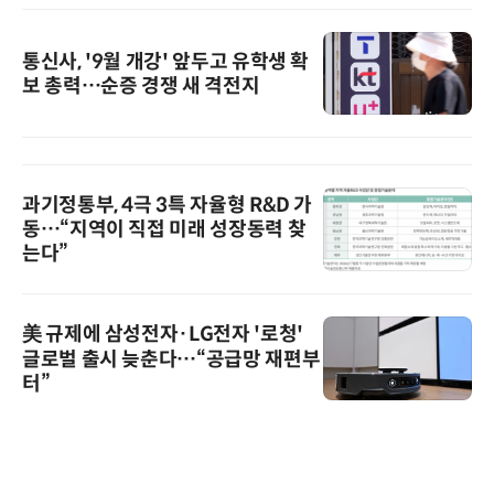
통신사, '9월 개강' 앞두고 유학생 확
보 총력…순증 경쟁 새 격전지
과기정통부, 4극 3특 자율형 R&D 가
동…“지역이 직접 미래 성장동력 찾
는다”
美 규제에 삼성전자·LG전자 '로청'
글로벌 출시 늦춘다…“공급망 재편부
터”