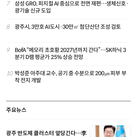
7
삼성 GRO, 피지컬 AI 중심으로 전면 재편…생체신호·
광기술 신규 도입
8
광주시, 3만호 AI도시·30만㎡ 첨단산단 조성 검토
9
BofA “메모리 초호황 2027년까지 간다”…SK하닉 3
분기 D램 평균가 25% 상승 전망
10
박성준 아주대 교수, 공기 중 수분으로 200㎛ 피부 부
착 전지 개발
주요뉴스
광주 반도체 클러스터 앞당긴다…李