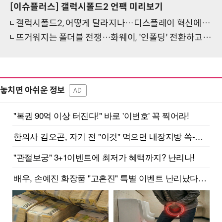
[이슈플러스]
갤럭시폴드2 언팩 미리보기
갤럭시폴드2, 어떻게 달라지나…디스플레이 혁신에 방점
뜨거워지는 폴더블 전쟁…화웨이, '인폴딩' 전환하고 샤오미·ZTE도 참전
놓치면 아쉬운 정보
AD