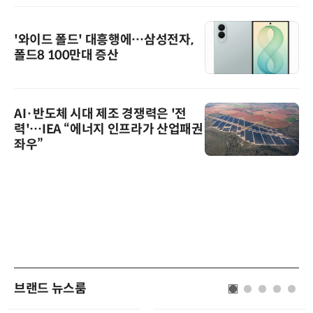
'와이드 폴드' 대흥행에…삼성전자,
폴드8 100만대 증산
AI·반도체 시대 제조 경쟁력은 '전
력'…IEA “에너지 인프라가 산업패권
좌우”
브랜드 뉴스룸