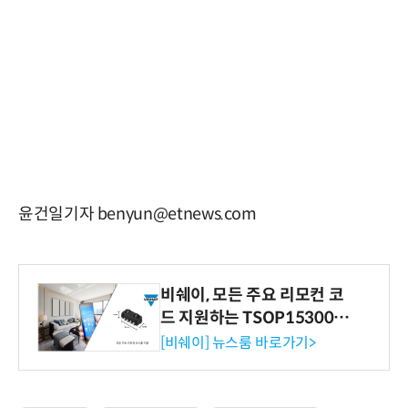
윤건일기자 benyun@etnews.com
비쉐이, 모든 주요 리모컨 코
드 지원하는 TSOP15300 시
리즈 IR 수신기 출시
[비쉐이] 뉴스룸 바로가기>