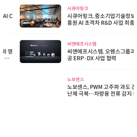
시큐어링크
시큐어링크, 중소기업기술정보진
흥원 AI 초격차 R&D 사업 최종 선
정
씨앤에프시스템
씨앤에프시스템, 오웬스그룹과 공
공 ERP·DX 사업 협력
노보센스
노보센스, PWM 고주파 과도 간섭
난제 극복…차량용 전류 감지 증폭
기