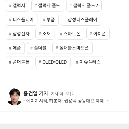
갤럭시
갤럭시 폴드
갤럭시 폴드2
디스플레이
부품
삼성디스플레이
삼성전자
소재
스마트폰
아이폰
애플
폴더블
폴더블스마트폰
폴더블폰
OLED/QLED
이슈플러스
윤건일 기자
기사 더보기
에이치시티, 허봉재·권용택 공동대표 체제 출범…“미래전략산업·글로벌 시장 중심 성장”