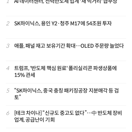
1
AI 데이터센터, 전력반도체 업계 '새 먹거리' 급부상
2
SK하이닉스, 용인 Y2·청주 M17에 54조원 투자
3
애플, 패널 재고 보유기간 확대…OLED 주문량 늘었다
4
트럼프, '반도체 핵심 원료' 폴리실리콘 파생상품에
15% 관세
5
“SK하이닉스, 중국 충칭 패키징공장 지분매각 등 검
토”
6
[테크 차이나] “신규도 중고도 없다”…中 반도체 장비
업계, 공급난이 기회