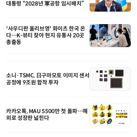
대통령 “2028년 軍공항 임시배치”
'사우디판 올리브영' 화이츠 한국 온
다…K-뷰티 찾아 현지 유통사 20곳
총출동
소니·TSMC, 日구마모토 이미지 센서
공정에 9조원 합작 투자
카카오톡, MAU 5500만 첫 돌파…해
외로 성장판 넓힌다