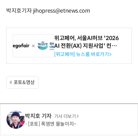
박지호기자 jihopress@etnews.com
위고페어, 서울AI허브 '2026
AI 전환(AX) 지원사업' 컨소
시엄 선정
[위고페어] 뉴스룸 바로가기>
포토&영상
박지호 기자
기사 더보기
[포토] 폭염엔 물놀이지~