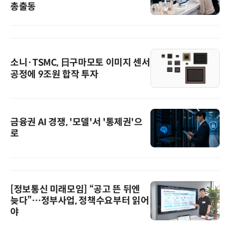
총출동
소니·TSMC, 日구마모토 이미지 센서
공정에 9조원 합작 투자
금융권 AI 경쟁, '모델'서 '통제권'으
로
[정보통신 미래모임] “공고 뜬 뒤엔
늦다”…정부사업, 정책수요부터 읽어
야