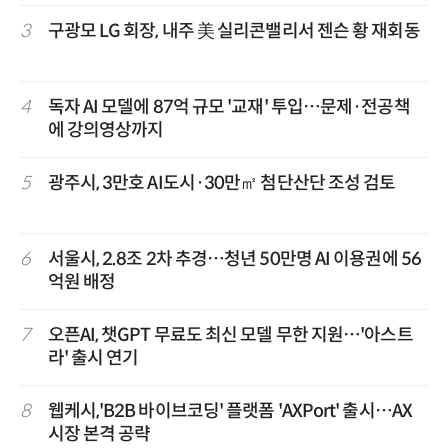
3
구광모 LG 회장, 내주 美 실리콘밸리서 젠슨 황 재회동
4
독자 AI 모델에 87억 규모 '교재' 투입…문제·전공책
에 강의영상까지
5
광주시, 3만호 AI도시·30만㎡ 첨단산단 조성 검토
6
서울시, 2.8조 2차 추경…청년 50만명 AI 이용권에 56
억원 배정
7
오픈AI, 챗GPT 무료도 최신 모델 무한 지원…'아스트
라' 출시 연기
8
웹케시,'B2B 바이브코딩' 플랫폼 'AXPort' 출시…AX
시장 본격 공략