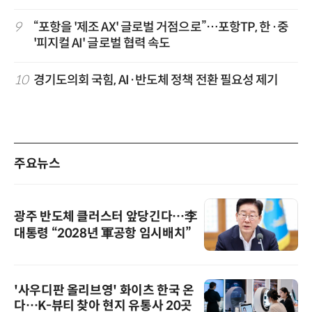
9
“포항을 '제조 AX' 글로벌 거점으로”…포항TP, 한·중
'피지컬 AI' 글로벌 협력 속도
10
경기도의회 국힘, AI·반도체 정책 전환 필요성 제기
주요뉴스
광주 반도체 클러스터 앞당긴다…李
대통령 “2028년 軍공항 임시배치”
'사우디판 올리브영' 화이츠 한국 온
다…K-뷰티 찾아 현지 유통사 20곳