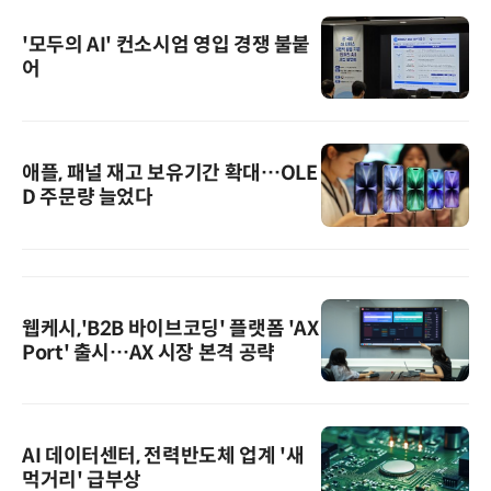
'모두의 AI' 컨소시엄 영입 경쟁 불붙
어
애플, 패널 재고 보유기간 확대…OLE
D 주문량 늘었다
웹케시,'B2B 바이브코딩' 플랫폼 'AX
Port' 출시…AX 시장 본격 공략
AI 데이터센터, 전력반도체 업계 '새
먹거리' 급부상