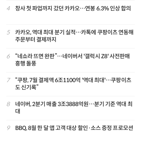
4
창사 첫 파업까지 갔던 카카오…연봉 6.3% 인상 합의
5
카카오, 역대 최대 분기 실적…카톡에 쿠팡이츠 연동해
주문부터 결제까지
6
“네쇼라 뜨면 완판”…네이버서 '갤럭시 Z8' 사전판매
흥행 돌풍
7
“쿠팡, 7월 결제액 6조1100억 '역대 최대'…쿠팡이츠
도 신기록”
8
네이버, 2분기 매출 3조3888억원…분기 기준 역대 최
대
9
BBQ, 8월 한 달 앱 고객 대상 할인·소스 증정 프로모션