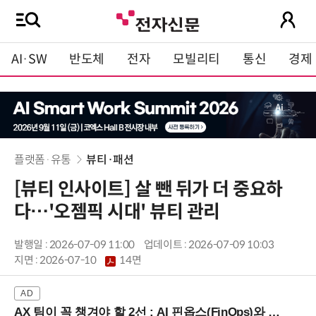
AI·SW
반도체
전자
모빌리티
통신
경제
플랫폼·유통
뷰티·패션
[뷰티 인사이트] 살 뺀 뒤가 더 중요하
다…'오젬픽 시대' 뷰티 관리
발행일 : 2026-07-09 11:00
업데이트 : 2026-07-09 10:03
지면 :
2026-07-10
14면
AX 팀이 꼭 챙겨야 할 2선 : AI 핀옵스(FinOps)와 토큰 거버넌스 (8/21 잠실역)