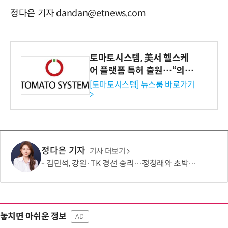
정다은 기자 dandan@etnews.com
토마토시스템, 美서 헬스케
어 플랫폼 특허 출원…“의료
기관·보험사 공략”
[토마토시스템] 뉴스룸 바로가기
>
정다은 기자
기사 더보기
김민석, 강원·TK 경선 승리…정청래와 초박빙 승부 지속
놓치면 아쉬운 정보
AD