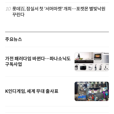
10
롯데百, 잠실서 첫 '서머마켓' 개최…포켓몬 별빛낙원
꾸린다
주요뉴스
가전 패러다임 바뀐다…파나소닉도
구독사업
K인디게임, 세계 무대 출사표