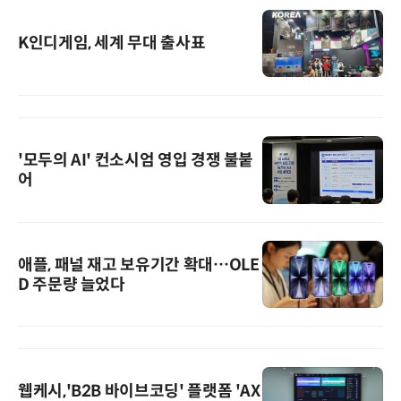
K인디게임, 세계 무대 출사표
'모두의 AI' 컨소시엄 영입 경쟁 불붙
어
애플, 패널 재고 보유기간 확대…OLE
D 주문량 늘었다
웹케시,'B2B 바이브코딩' 플랫폼 'AX