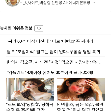
[人사이트]박성길 산단공 AI·에너지본부장 “AX와 GX 융합, 청년 찾는 'K산단 대전환' 이끈다”
놓치면 아쉬운 정보
AD