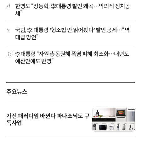
8
한병도 “장동혁, 李대통령 발언 왜곡…악의적 정치공
세”
9
국힘, 李 대통령 '형소법 안 읽어봤다' 발언 공세…“역
대급 망언”
10
李대통령 “자원 총동원해 폭염 피해 최소화…내년도
예산안에도 반영”
주요뉴스
가전 패러다임 바뀐다 파나소닉도 구
독사업