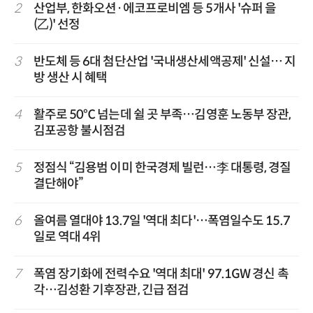
2
산업부, 한화오션·에코프로비엠 등 5개사 '슈퍼 을
(乙)' 선정
3
반도체 등 6대 첨단산업 '국내생산세액공제' 신설… 지
방 생산 시 혜택
4
활주로 50℃ 넘는데 쉴 곳 부족…김영훈 노동부 장관,
김포공항 불시점검
5
정점식 “김용범 이미 한국경제 빌런…李 대통령, 경질
결단해야”
6
올여름 열대야 13.7일 '역대 최다'…폭염일수도 15.7
일로 역대 4위
7
폭염 장기화에 전력수요 '역대 최대' 97.1GW 경신 촉
각…김성환 기후장관, 긴급 점검