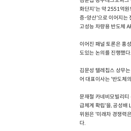
김운섭 광주테크노파크 수
화단지'는 약 2551억
증-양산'으로 이어지는 
고성능 차량용 반도체 A
이어진 패널 토론은 홍성
도있는 논의를 진행했다
김문성 텔레칩스 상무는 
어 대표이사는 '반도체의
문재철 카네비모빌리티 본
급체계 확립'을, 공성배 
위원은 '미래차 경쟁력은
다.