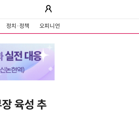
정치·정책
오피니언
장 육성 추