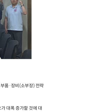
부품·장비(소부장) 전략
요가 대폭 증가할 것에 대