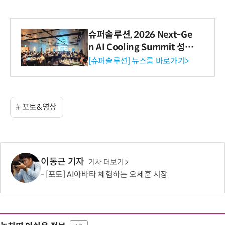
슈퍼솔루션, 2026 Next-Ge
n AI Cooling Summit 성황
리 성료
[슈퍼솔루션] 뉴스룸 바로가기>
포토&영상
이동근 기자
기사 더보기
[포토] AI아바타 체험하는 오세훈 시장