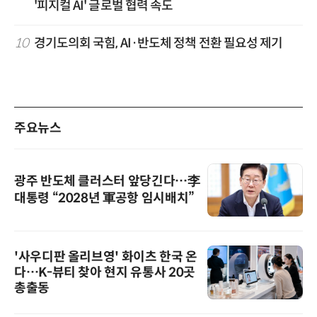
'피지컬 AI' 글로벌 협력 속도
10
경기도의회 국힘, AI·반도체 정책 전환 필요성 제기
주요뉴스
광주 반도체 클러스터 앞당긴다…李
대통령 “2028년 軍공항 임시배치”
'사우디판 올리브영' 화이츠 한국 온
다…K-뷰티 찾아 현지 유통사 20곳
총출동