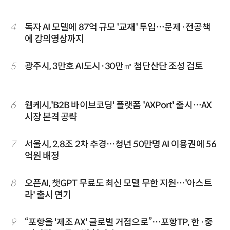
4
독자 AI 모델에 87억 규모 '교재' 투입…문제·전공책
에 강의영상까지
5
광주시, 3만호 AI도시·30만㎡ 첨단산단 조성 검토
6
웹케시,'B2B 바이브코딩' 플랫폼 'AXPort' 출시…AX
시장 본격 공략
7
서울시, 2.8조 2차 추경…청년 50만명 AI 이용권에 56
억원 배정
8
오픈AI, 챗GPT 무료도 최신 모델 무한 지원…'아스트
라' 출시 연기
9
“포항을 '제조 AX' 글로벌 거점으로”…포항TP, 한·중