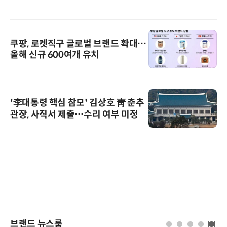
쿠팡, 로켓직구 글로벌 브랜드 확대…
올해 신규 600여개 유치
'李대통령 핵심 참모' 김상호 靑 춘추
관장, 사직서 제출…수리 여부 미정
브랜드 뉴스룸