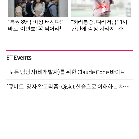
ET Events
"모든 담당자(비개발자)를 위한 Claude Code 바이브 코딩 2-day 부트캠프" 9월 16~17일 개최
“큐비트·양자 알고리즘·Qiskit 실습으로 이해하는 차세대 컴퓨팅” (8/28)