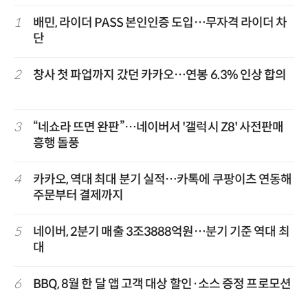
1
배민, 라이더 PASS 본인인증 도입…무자격 라이더 차
단
2
창사 첫 파업까지 갔던 카카오…연봉 6.3% 인상 합의
3
“네쇼라 뜨면 완판”…네이버서 '갤럭시 Z8' 사전판매
흥행 돌풍
4
카카오, 역대 최대 분기 실적…카톡에 쿠팡이츠 연동해
주문부터 결제까지
5
네이버, 2분기 매출 3조3888억원…분기 기준 역대 최
대
6
BBQ, 8월 한 달 앱 고객 대상 할인·소스 증정 프로모션