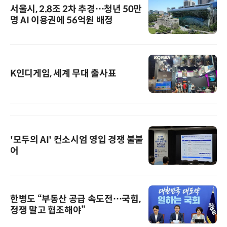
서울시, 2.8조 2차 추경…청년 50만
명 AI 이용권에 56억원 배정
K인디게임, 세계 무대 출사표
'모두의 AI' 컨소시엄 영입 경쟁 불붙
어
한병도 “부동산 공급 속도전…국힘,
정쟁 말고 협조해야”