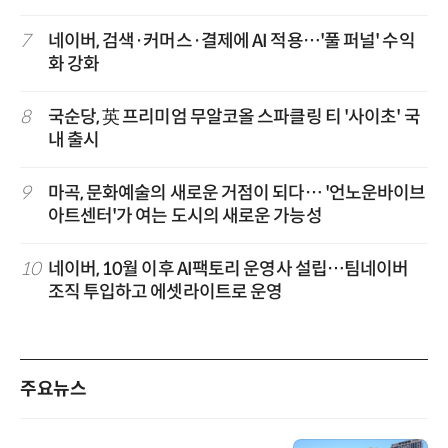
7
네이버, 검색·커머스·결제에 AI 적용…'풀 퍼널' 수익
화 강화
8
국순당, 英 프리미엄 무알코올 스파클링 티 '사이초' 국
내 출시
9
마곡, 문화예술의 새로운 거점이 되다… '언노운바이브
아트센터'가 여는 도시의 새로운 가능성
10
네이버, 10월 이후 AI팩토리 운영사 설립…팀네이버
조직 투입하고 에셋라이트로 운영
주요뉴스