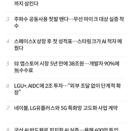
까지 삼킨다
3
주파수 공동사용 첫발 뗀다…무선 마이크 대상 실증 착
수
4
스페이스X 상장 후 첫 성적표…스타링크가 AI 적자 메
웠다
5
韓 앱스토어 시장 5년 만에 38조원…개발자 90%에
無수수료
6
LGU+, AIDC에 2조 투자…“외부 조달 없이 단계적 확
장”
7
네이블, LG유플러스와 5G 특화망 고도화 사업 계약
8
국산 AI 반도체로 피지컬 AI 실증…올해 600억 투입