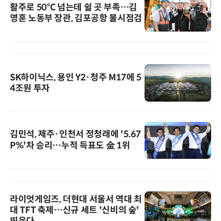
활주로 50℃ 넘는데 쉴 곳 부족…김
영훈 노동부 장관, 김포공항 불시점검
SK하이닉스, 용인 Y2·청주 M17에 5
4조원 투자
김민석, 제주·인천서 정청래에 '5.67
P%'차 승리…누적 득표도 金 1위
라이엇게임즈, 더현대 서울서 역대 최
대 TFT 축제…신규 세트 '신비의 숲'
띄운다