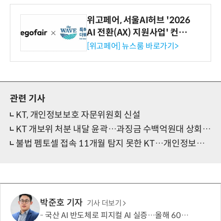
위고페어, 서울AI허브 '2026
AI 전환(AX) 지원사업' 컨소
시엄 선정
[위고페어] 뉴스룸 바로가기>
관련 기사
KT, 개인정보보호 자문위원회 신설
KT 개보위 처분 내달 윤곽…과징금 수백억원대 상회 예상
불법 펨토셀 접속 11개월 탐지 못한 KT…개인정보위 과징금 539억원
박준호 기자
기사 더보기
국산 AI 반도체로 피지컬 AI 실증…올해 600억 투입