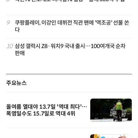
9
쿠팡플레이, 이강인 데뷔전 직관 팬에 '역조공' 선물 쏜
다
10
삼성 갤럭시 Z8·워치9 국내 출시…100여개국 순차
판매
주요뉴스
올여름 열대야 13.7일 '역대 최다'…
폭염일수도 15.7일로 역대 4위