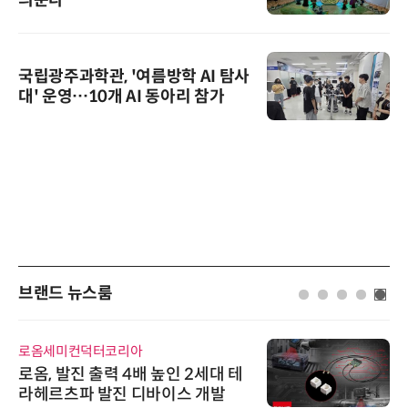
국립광주과학관, '여름방학 AI 탐사
대' 운영…10개 AI 동아리 참가
브랜드 뉴스룸
로옴세미컨덕터코리아
로옴, 발진 출력 4배 높인 2세대 테
라헤르츠파 발진 디바이스 개발