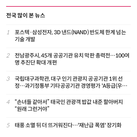
전국 많이 본 뉴스
1
포스텍·삼성전자, 3D 낸드(NAND) 반도체 한계 넘는
기술 개발
2
전남광주시, 45개 공공기관 유치 막판 총력전…100여
명 추진단 확대 개편
3
국립대구과학관, 대구 인기 관광지 공공기관 1위 선
정…과기정통부 기타공공기관 경영평가 'A등급(우수)'
겹경사
4
“손녀들 같아서” 태국인 관광객 밥값 내준 할아버지
“원래 그런거야”
5
태풍 소멸 뒤 더 뜨거워진다…'재난급 폭염' 장기화