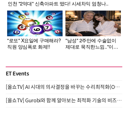
ET Events
[올쇼TV] AI 시대의 의사결정을 바꾸는 수리최적화(Optimization) 소개 (8/20 생방송)
[올쇼TV] Gurobi와 함께 알아보는 최적화 기술의 비즈니스 활용 (8월 20일 생방송)