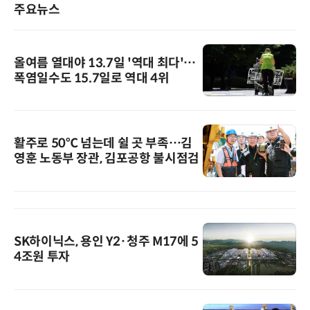
주요뉴스
올여름 열대야 13.7일 '역대 최다'…
폭염일수도 15.7일로 역대 4위
활주로 50℃ 넘는데 쉴 곳 부족…김
영훈 노동부 장관, 김포공항 불시점검
SK하이닉스, 용인 Y2·청주 M17에 5
4조원 투자