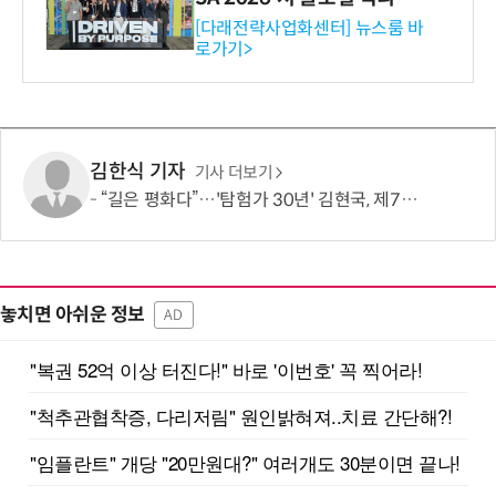
와의 비즈니스 미팅 지원…K
[다래전략사업화센터] 뉴스룸 바
로가기>
-바이오 해외 진출 교두보 확
보
김한식 기자
기사 더보기
“길은 평화다”…'탐험가 30년' 김현국, 제7차 유라시아 대륙횡단 나선다
놓치면 아쉬운 정보
AD