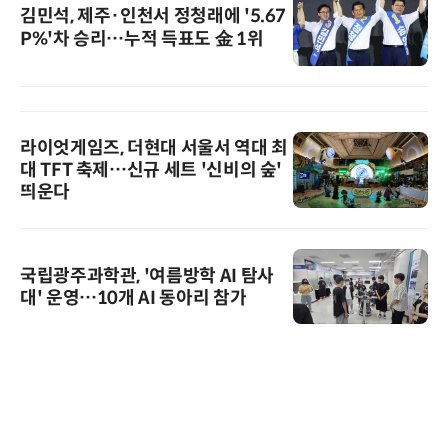
김민석, 제주·인천서 정청래에 '5.67
P%'차 승리…누적 득표도 金 1위
라이엇게임즈, 더현대 서울서 역대 최
대 TFT 축제…신규 세트 '신비의 숲'
띄운다
국립광주과학관, '여름방학 AI 탐사
대' 운영…10개 AI 동아리 참가