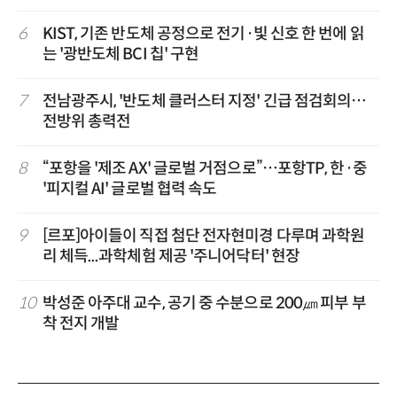
6
KIST, 기존 반도체 공정으로 전기·빛 신호 한 번에 읽
는 '광반도체 BCI 칩' 구현
7
전남광주시, '반도체 클러스터 지정' 긴급 점검회의…
전방위 총력전
8
“포항을 '제조 AX' 글로벌 거점으로”…포항TP, 한·중
'피지컬 AI' 글로벌 협력 속도
9
[르포]아이들이 직접 첨단 전자현미경 다루며 과학원
리 체득...과학체험 제공 '주니어닥터' 현장
10
박성준 아주대 교수, 공기 중 수분으로 200㎛ 피부 부
착 전지 개발