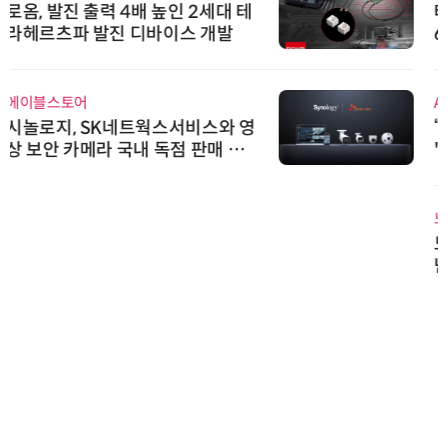
태양유전, '안전·환경 보고서 202
6' 발간…2030년 SBT 수준 온실
가스 감축 추진
AIPD
“특허분석도 AI와 함께”…IP산업
'AX' 시대 본격화, 지식재산처 1호
AI IP데이터분석사 탄생
노보센스
노보센스, PWM 고주파 과도 간섭
난제 극복…차량용 전류 감지 증폭
기