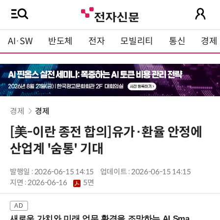
AI·SW
반도체
전자
모빌리티
통신
경제
경제
경제
[美-이란 종전 합의]유가·환율 안정에
산업계 '숨통' 기대
발행일 : 2026-06-15 14:15
업데이트 : 2026-06-15 14:15
지면 :
2026-06-16
5면
새로운 가치와 미래 업무 환경을 조망하는 AI Smart Work Summit 2026 (9/11 코엑스)