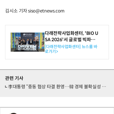
김시소 기자 siso@etnews.com
다래전략사업화센터, 'BIO U
SA 2026'서 글로벌 빅파마
와의 비즈니스 미팅 지원…K
[다래전략사업화센터] 뉴스룸 바
로가기>
-바이오 해외 진출 교두보 확
보
관련 기사
李대통령 “중동 협상 타결 환영…韓 경제 불확실성 해소 기대”