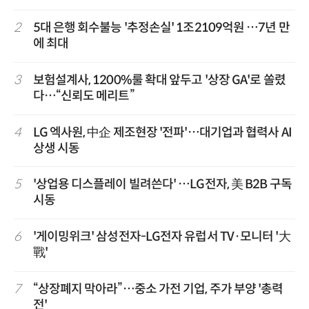
2
5대 은행 회수불능 '추정손실' 1조2109억원 …7년 만
에 최대
3
보험설계사, 1200%룰 확대 앞두고 '상장 GA'로 쏠렸
다…“신뢰도 메리트”
4
LG 엑사원, 中企 제조현장 '전파'…대기업과 협력사 AI
상생 시동
5
'상업용 디스플레이 빌려쓴다' …LG전자, 美 B2B 구독
시동
6
'게이밍위크' 삼성전자-LG전자 유럽서 TV·모니터 '大
戰'
7
“상장폐지 막아라”…중소 가전 기업, 주가 부양 '총력
전'