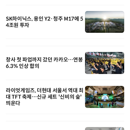
SK하이닉스, 용인 Y2·청주 M17에 5
4조원 투자
창사 첫 파업까지 갔던 카카오…연봉
6.3% 인상 합의
라이엇게임즈, 더현대 서울서 역대 최
대 TFT 축제…신규 세트 '신비의 숲'
띄운다