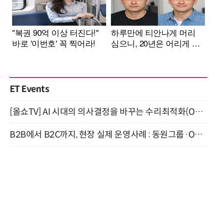
ET Events
[올쇼TV] AI 시대의 의사결정을 바꾸는 수리최적화(Optimization) 소개 (8/20 생방송)
B2B에서 B2C까지, 현장 실제 운영사례 : 동원그룹·OCI·다이닝브랜즈그룹·당근 (8/27)