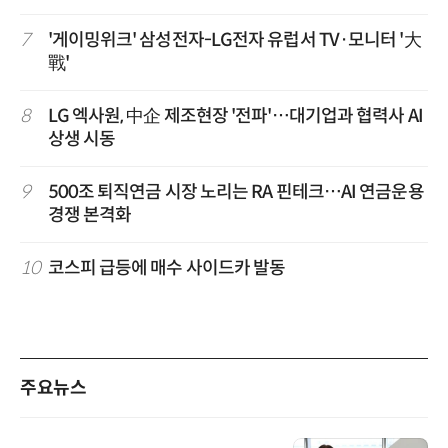
7
'게이밍위크' 삼성전자-LG전자 유럽서 TV·모니터 '大
戰'
8
LG 엑사원, 中企 제조현장 '전파'…대기업과 협력사 AI
상생 시동
9
500조 퇴직연금 시장 노리는 RA 핀테크…AI 연금운용
경쟁 본격화
10
코스피 급등에 매수 사이드카 발동
주요뉴스