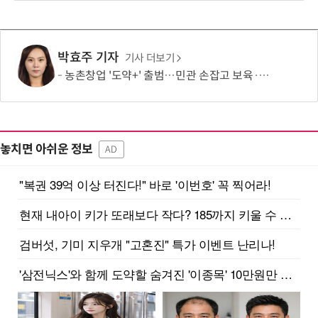
박효주 기자
기사 더보기
농촌창업 '도약+' 출범…민관 손잡고 보육·판로 지원
놓치면 아쉬운 정보
AD