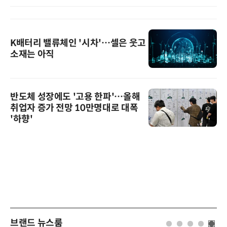
K배터리 밸류체인 '시차'…셀은 웃고
소재는 아직
반도체 성장에도 '고용 한파'…올해
취업자 증가 전망 10만명대로 대폭
'하향'
브랜드 뉴스룸