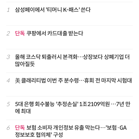
1
삼성페이에서 '티머니 K-패스' 쓴다
2
단독
쿠팡에서 카드대출 받는다
3
올해 코스닥 퇴출러시 본격화…상장보다 상폐기업 더
많아질듯
4
美 클래리티법 이번 주 분수령…휴회 전 마지막 시험대
5
5대 은행 회수불능 '추정손실' 1조2109억원 …7년 만
에 최대
6
단독
보험 소비자 개인정보 유출 막는다…'보험·GA
정보보호 협의체' 구성