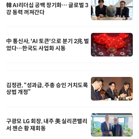
韓 AI리더십 공백 장기화… 글로벌 3
강 동력 꺼져간다
中 통신사, 'AI 토큰'으로 분기 2兆 벌
었다…한국도 사업화 시동
김정관, “성과급, 주총 승인 거치도록
상법 개정”
구광모 LG 회장, 내주 美 실리콘밸리
서 젠슨 황 재회동