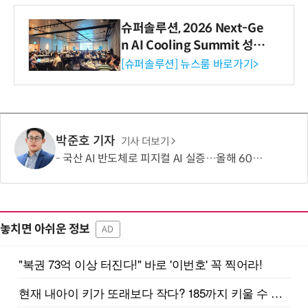
슈퍼솔루션, 2026 Next-Ge
n AI Cooling Summit 성황
리 성료
[슈퍼솔루션] 뉴스룸 바로가기>
박준호 기자
기사 더보기
국산 AI 반도체로 피지컬 AI 실증…올해 600억 투입
놓치면 아쉬운 정보
AD