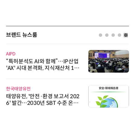
브랜드 뉴스룸
AIPD
“특허분석도 AI와 함께”…IP산업
'AX' 시대 본격화, 지식재산처 1호
AI IP데이터분석사 탄생
한국태양유전
태양유전, '안전·환경 보고서 202
6' 발간…2030년 SBT 수준 온실
가스 감축 추진