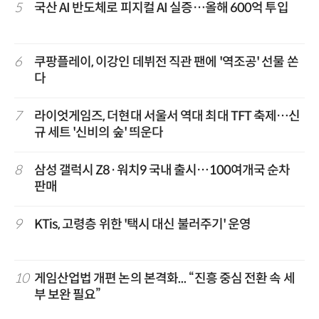
5
국산 AI 반도체로 피지컬 AI 실증…올해 600억 투입
6
쿠팡플레이, 이강인 데뷔전 직관 팬에 '역조공' 선물 쏜
다
7
라이엇게임즈, 더현대 서울서 역대 최대 TFT 축제…신
규 세트 '신비의 숲' 띄운다
8
삼성 갤럭시 Z8·워치9 국내 출시…100여개국 순차
판매
9
KTis, 고령층 위한 '택시 대신 불러주기' 운영
10
게임산업법 개편 논의 본격화... “진흥 중심 전환 속 세
부 보완 필요”