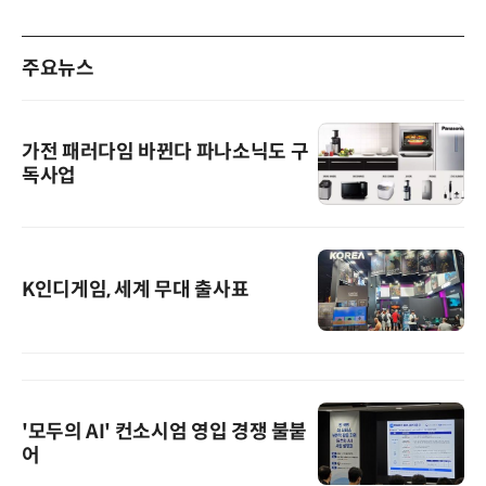
주요뉴스
가전 패러다임 바뀐다 파나소닉도 구
독사업
K인디게임, 세계 무대 출사표
'모두의 AI' 컨소시엄 영입 경쟁 불붙
어