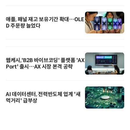
애플, 패널 재고 보유기간 확대…OLE
D 주문량 늘었다
웹케시,'B2B 바이브코딩' 플랫폼 'AX
Port' 출시…AX 시장 본격 공략
AI 데이터센터, 전력반도체 업계 '새
먹거리' 급부상